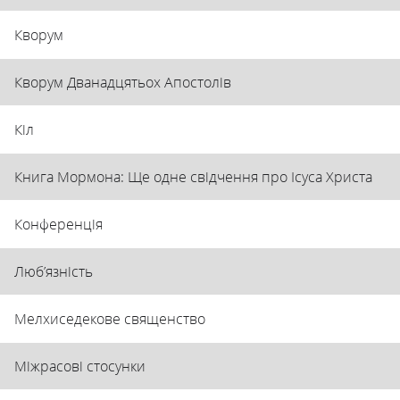
Кворум
Кворум Дванадцятьох Апостолів
Кіл
Книга Мормона: Ще одне свідчення про Ісуса Христа
Конференція
Люб’язність
Мелхиседекове священство
Міжрасові стосунки