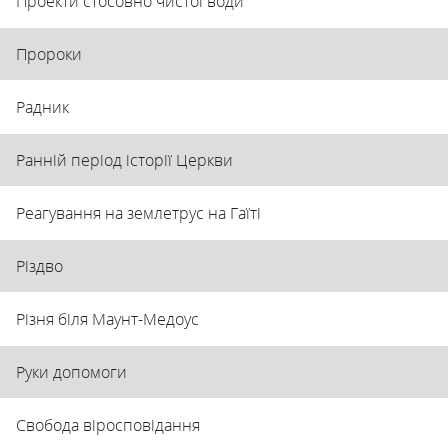
Проекти стосовно чистої води
Пророки
Радник
Ранній період історії Церкви
Реагування на землетрус на Гаїті
Різдво
Різня біля Маунт-Медоус
Руки допомоги
Свобода віросповідання