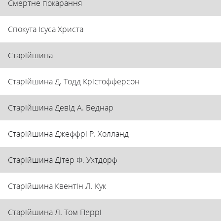
Смертне покарання
Спокута Ісуса Христа
Старійшина
Старійшина Д. Тодд Крістофферсон
Старійшина Девід А. Беднар
Старійшина Джеффрі Р. Холланд
Старійшина Дітер Ф. Ухтдорф
Старійшина Квентін Л. Кук
Старійшина Л. Том Перрі