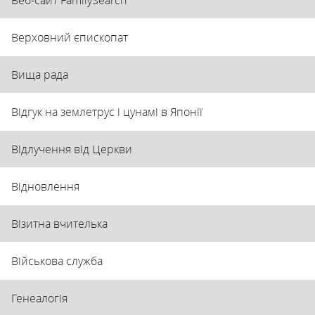
Верховний єпископат
Вища рада
Відгук на землетрус і цунамі в Японії
Відлучення від Церкви
Відновлення
Візитна вчителька
Військова служба
Генеалогія