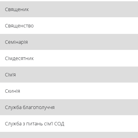
Священик
Священство
Семінарія
Сімдесятник
Сім’я
Скинія
Служба благополуччя
Служба з питань сім’ї СОД