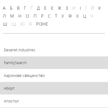
А
Б
В
Г
Ґ
Д
Е
Є
Ж
З
И
І
Ї
Й
К
Л
М
Н
О
П
Р
С
Т
У
Ф
Х
Ц
Ч
Ш
Щ
Ю
Я
РІЗНЕ
Deseret Industries
FamilySearch
Ааронове священство
Аборт
Апостол