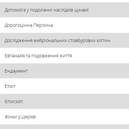
Допомога у подоланні наслідків цунамі
Дорогоцінна Перлина
Дослідження ембріональних стовбурових клітин
Евтаназія та подовження життя
Ендаумент
Етміт
Єпископ
Жінки у Церкві