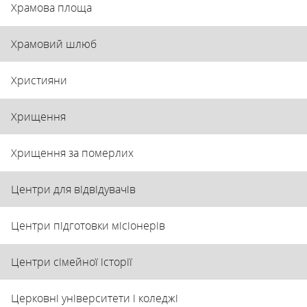
Храмова площа
Храмовий шлюб
Християни
Хрищення
Хрищення за померлих
Центри для відвідувачів
Центри підготовки місіонерів
Центри сімейної історії
Церковні університети і коледжі