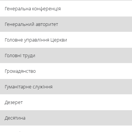
Генеральна конференція
Генеральний авторитет
Головне управління Церкви
Головні труди
Громадянство
Гуманітарне служіння
Дезерет
Десятина