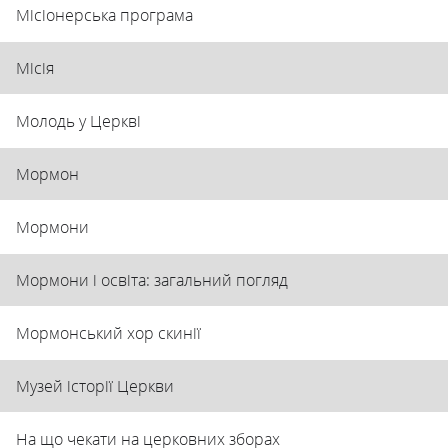
Місіонерська програма
Місія
Молодь у Церкві
Мормон
Мормони
Мормони і освіта: загальний погляд
Мормонський хор скинії
Музей історії Церкви
На що чекати на церковних зборах