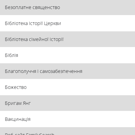
Безоплатне священство
Бібліотека історії Церкви
Бібліотека сімейної історії
Біблія
Благополуччя і самозабезпечення
Божество
Бригам Янг
Вакцинація
Веб-сайт FamilySearch