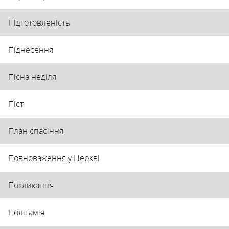
Підготовленість
Піднесення
Пісна неділя
Піст
План спасіння
Повноваження у Церкві
Покликання
Полігамія