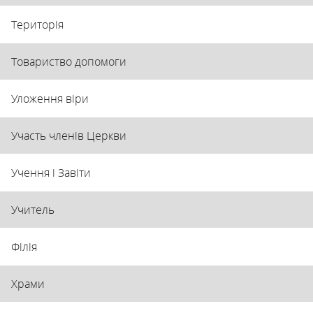
Територія
Товариство допомоги
Уложення віри
Участь членів Церкви
Учення і Завіти
Учитель
Філія
Храми