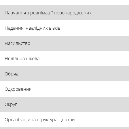
Навчання з реанімації новонароджених
Надання інвалідних візків
Насильство
Недільна школа
Обряд
Одкровення
Округ
Організаційна структура Церкви