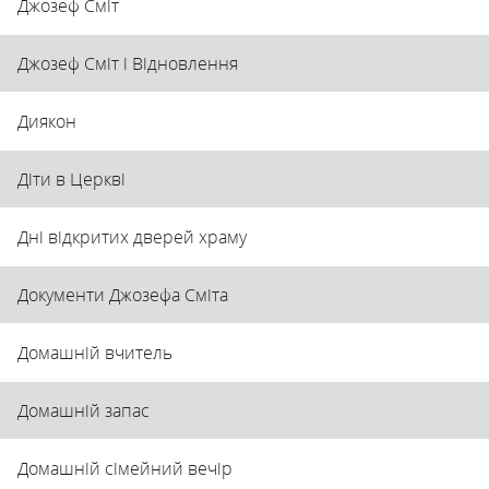
Джозеф Сміт
Джозеф Сміт і Відновлення
Диякон
Діти в Церкві
Дні відкритих дверей храму
Документи Джозефа Сміта
Домашній вчитель
Домашній запас
Домашній сімейний вечір