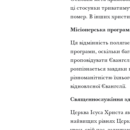
ці стосунки триватимут
помер. В інших христи
Місіонерська програм
Ця відмінність полягає
програми, оскільки ба
проповідувати Євангелі
розпізнається завдяки 
різноманітністю їхньо
відновленої Євангелії.
Священнослужіння зді
Церква Ісуса Христа я
найвищих рівнях Церкв
увесь свій час, залиш