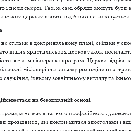
ь і після смерті. Такі ж самі обряди можуть бути в
янських церквах нічого подібного не виконується.
а
 не стільки в доктринальному плані, скільки у спос
гато інших християнських церков також посилають
є та все ж місіонерська програма Церкви відрізняє
кількості місіонерів та їхньому розподіленню, три
го служіння, їхньому зовнішньому вигляду та їхнь
йснюється на безоплатній основі
к громада не має штатного професійного духовенст
и провідники, які покликаються апостолами і ві
ають свою більш високооплачувану роботу, щоб слу