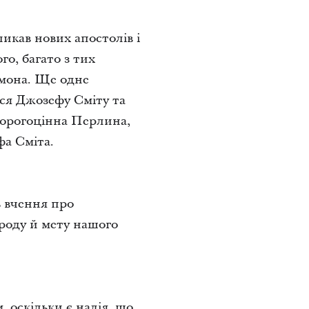
ликав нових апостолів і
го, багато з тих
рмона. Ще одне
ися Джозефу Сміту та
Дорогоцінна Перлина,
фа Сміта.
ь вчення про
ироду й мету нашого
, оскільки є надія, що