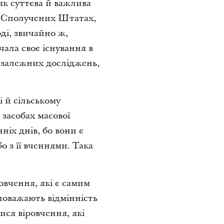
як суттєва й важлива
 у Сполучених Штатах,
ді, звичайно ж,
чала своє існування в
незалежних досліджень,
і й сільському
й засобах масової
ніх днів, бо вони є
о з її вченнями. Така
овчення, які є самим
поважають відмінність
ися віровчення, які