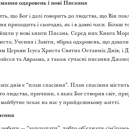
имання одкровень і нові Писання
ять, що Бог і далі говорить до людства, що Він пок
я приходить і сьогодні, як і в давні часи. Більш то
ійшли у нові книги Писань. Серед них Книга Мо
иста; Учення і Завіти, збірка одкровень, що давал
 Церкви Ісуса Христа Святих Останніх Днів; і 
ойсея та Авраама, а також сучасні писання Джозе
ніх днів є “план спасіння”. План спасіння містит
го людства, причини, з яких Бог створив світ, пр
е майбутнє чекає на нас у прийдешньому житті.
чення
роботи — “запечатати”, тобто об’єднати,сім'їразом