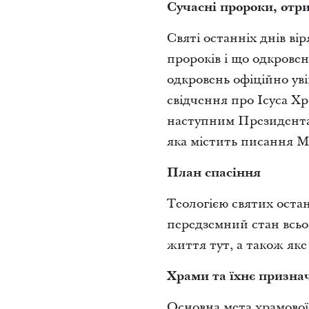
Сучасні пророки, отр
Святі останніх днів вір
пророків і що одкровенн
одкровень офіційно ув
свідчення про Ісуса Хр
наступним Президентам
яка містить писання М
План спасіння
Теологією святих остан
передземний стан всьо
життя тут, а також як
Храми та їхнє призна
Основна мета храмової 