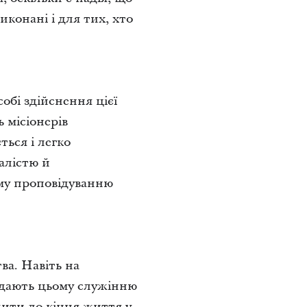
иконані і для тих, хто
обі здійснення цієї
 місіонерів
ться і легко
валістю й
ому проповідуванню
ва. Навіть на
ддають цьому служінню
жити до кінця життя у