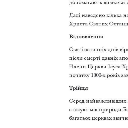
допомагають визначати,
Далі наведено кілька н
Христа Святих Останні
Відновлення
Святі останніх днів ві
після смерті давніх ап
Члени Церкви Ісуса Хр
початку 1800-х років з
Трійця
Серед найважливіших в
стосуються природи Бог
багатьох церквах звич