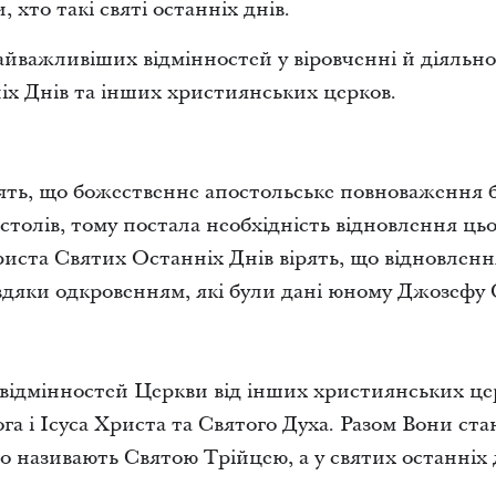
 хто такі святі останніх днів.
айважливіших відмінностей у віровченні й діяльно
х Днів та інших християнських церков.
рять, що божественне апостольське повноваження б
остолів, тому постала необхідність відновлення ц
иста Святих Останніх Днів вірять, що відновленн
авдяки одкровенням, які були дані юному Джозефу 
ідмінностей Церкви від інших християнських цер
а і Ісуса Христа та Святого Духа. Разом Вони ста
но називають Святою Трійцею, а у святих останніх