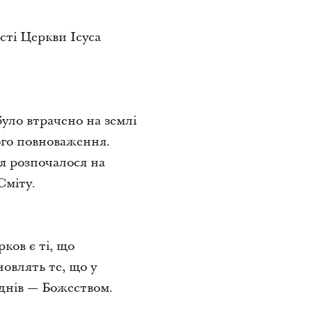
сті Церкви Ісуса
уло втрачено на землі
ього повноваження.
я розпочалося на
Сміту.
ков є ті, що
новлять те, що у
 днів — Божеством.