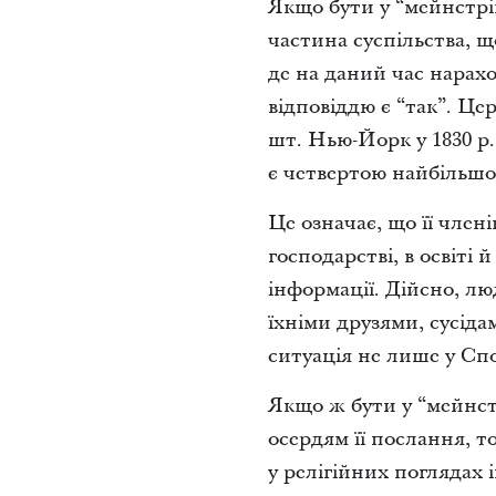
Якщо бути у “мейнстрім
частина суспільства, 
де на даний час нарахо
відповіддю є “так”. Це
шт. Нью-Йорк у 1830 р.
є четвертою найбільш
Це означає, що її члені
господарстві, в освіті й
інформації. Дійсно, лю
їхніми друзями, сусіда
ситуація не лише у Спо
Якщо ж бути у “мейнстр
осердям її послання, т
у релігійних поглядах 