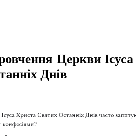
іровчення Церкви Ісуса
танніх Днів
Ісуса Христа Святих Останніх Днів часто запитуют
и конфесіями?