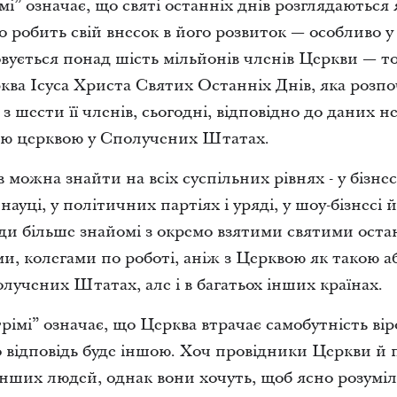
і” означає, що святі останніх днів розглядаються 
що робить свій внесок в його розвиток — особливо
вується понад шість мільйонів членів Церкви — то
рква Ісуса Христа Святих Останніх Днів, яка розпо
 з шести її членів, сьогодні, відповідно до даних 
ою церквою у Сполучених Штатах.
в можна знайти на всіх суспільних рівнях - у бізнес
 науці, у політичних партіях і уряді, у шоу-бізнесі 
ди більше знайомі з окремо взятими святими остан
ми, колегами по роботі, аніж з Церквою як такою аб
лучених Штатах, але і в багатьох інших країнах.
імі” означає, що Церква втрачає самобутність вір
о відповідь буде іншою. Хоч провідники Церкви й 
інших людей, однак вони хочуть, щоб ясно розуміл