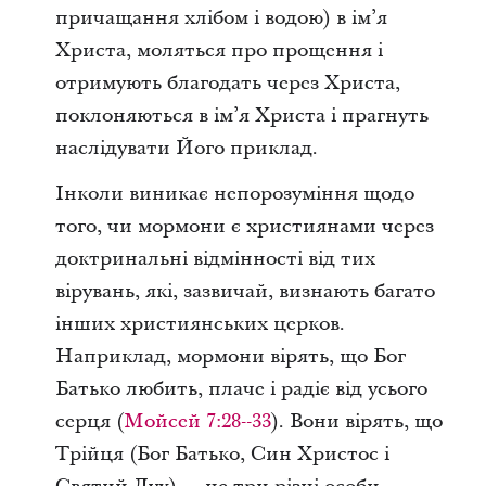
причащання хлібом і водою) в ім’я
Христа, моляться про прощення і
отримують благодать через Христа,
поклоняються в ім’я Христа і прагнуть
наслідувати Його приклад.
Інколи виникає непорозуміння щодо
того, чи мормони є християнами через
доктринальні відмінності від тих
вірувань, які, зазвичай, визнають багато
інших християнських церков.
Наприклад, мормони вірять, що Бог
Батько любить, плаче і радіє від усього
серця (
Мойсей 7:28--33
). Вони вірять, що
Трійця (Бог Батько, Син Христос і