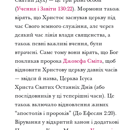
Святий Дух) — це три різні особи
(
Учення і Завіти 130:22
). Мормони також
вірять, що Христос заснував церкву під
час Свого земного служіння, але через
деякий час лінія влади священства, а
також певні важливі вчення, були
втрачені. Саме тому вони вірять, що Бог
покликав пророка
Джозефа Сміта
, щоб
відновити Христову церкву давніх часів
— звідси й назва, Церква Ісуса
Христа Святих Останніх Днів (або
послідовників у ці теперішні часи). Це
також включало відновлення живих
“апостолів і пророків” (До Ефесян 2:20).
Вірування у відкритий канон і додаткові