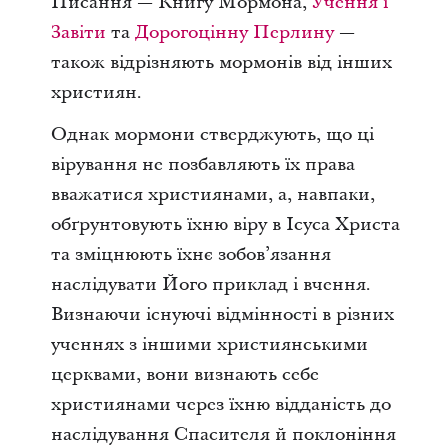
Писання — Книгу Мормона,
Учення і
Завіти
та
Дорогоцінну Перлину
—
також відрізняють мормонів від інших
християн.
Однак мормони стверджують, що ці
вірування не позбавляють їх права
вважатися християнами, а, навпаки,
обґрунтовують їхню віру в Ісуса Христа
та зміцнюють їхнє зобов’язання
наслідувати Його приклад і вчення.
Визнаючи існуючі відмінності в різних
ученнях з іншими християнськими
церквами, вони визнають себе
християнами через їхню відданість до
наслідування Спасителя й поклоніння