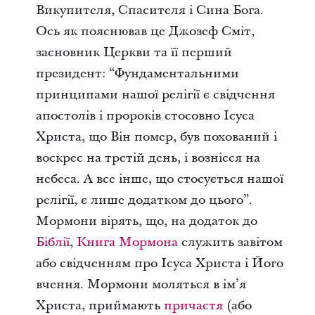
Викупителя, Спасителя і Сина Бога.
Ось як пояснював це Джозеф Сміт,
засновник Церкви та її перший
президент: “Фундаментальними
принципами нашої релігії є свідчення
апостолів і пророків стосовно Ісуса
Христа, що Він помер, був похований і
воскрес на третій день, і вознісся на
небеса. А все інше, що стосується нашої
релігії, є лише додатком до цього”.
Мормони вірять, що, на додаток до
Біблії
,
Книга Мормона
служить завітом
або свідченням про Ісуса Христа і Його
вчення. Мормони моляться в ім’я
Христа, приймають
причастя
(або