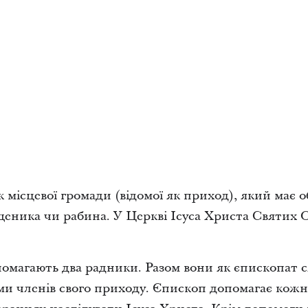
ісцевої громади (відомої як приход), який має об
ященика чи рабина. У Церкві Ісуса Христа Святих 
магають два радники. Разом вони як єпископат с
ми членів свого приходу. Єпископ допомагає кожн