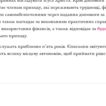
тараннях наслідувати Ісуса Христа. Крім допомоги
ає членам приходу, які переживають труднощі, фі
ли самозабезпеченими через надання допомоги за
 також наглядає за виконанням практичних справ
, використання фінансів, а також відповідає за
буд
ього приходу.
служать приблизно п’ять років. Єпископи звітують
ють велику місцеву автономію, щоб приймати ріше