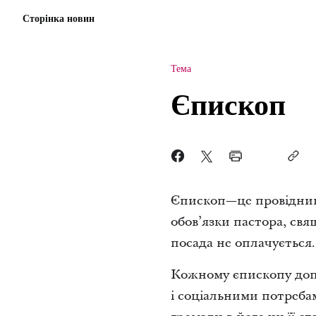
Сторінка новин
Тема
Єпископ
Єпископ—це провідник м
обов’язки пастора, св
посада не оплачується.
Кожному єпископу допо
і соціальними потреба