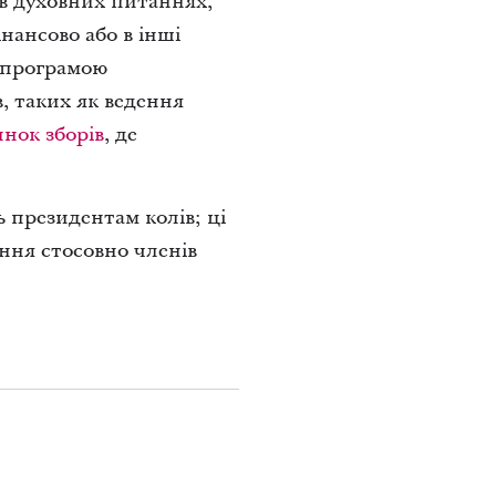
 в духовних питаннях,
нансово або в інші
 програмою
, таких як ведення
инок зборів
, де
 президентам колів; ці
ння стосовно членів