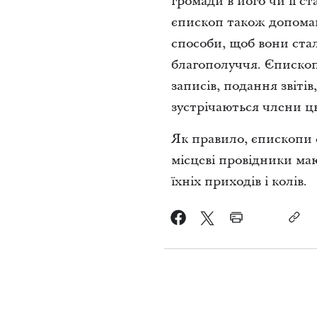
громади в його чи її с
єпископ також допомаг
способи, щоб вони ста
благополуччя. Єпископ
записів, подання звітів
зустрічаються члени ц
Як правило, єпископи 
місцеві провідники ма
їхніх приходів і колів.