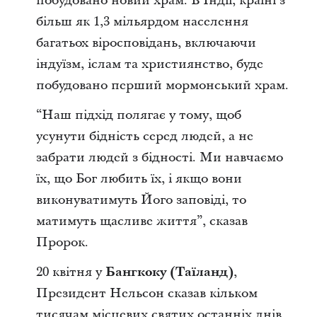
побудовано новий храм. В Індії, країні з
більш як 1,3 мільярдом населення
багатьох віросповідань, включаючи
індуїзм, іслам та християнство, буде
побудовано перший мормонський храм.
“Наш підхід полягає у тому, щоб
усунути бідність серед людей, а не
забрати людей з бідності. Ми навчаємо
їх, що Бог любить їх, і якщо вони
виконуватимуть Його заповіді, то
матимуть щасливе життя”,
сказав
Пророк.
20 квітня у
Бангкоку (Таїланд)
,
Президент Нельсон сказав кільком
тисячам місцевих святих останніх днів,