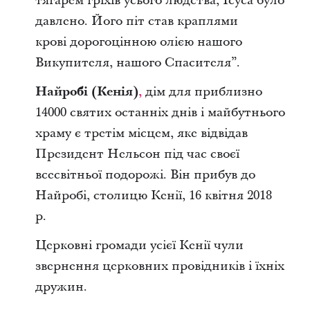
тягарем гріхів усього людства, Ісуса було
давлено. Його піт став краплями
крові
дорогоцінною олією нашого
Викупителя, нашого Спасителя”.
Найробі (Кенія)
,
дім для приблизно
14000 святих останніх днів і майбутнього
храму
є третім місцем, яке відвідав
Президент Нельсон під час своєї
всесвітньої подорожі. Він прибув до
Найробі, столицю Кенії, 16 квітня 2018
р.
Церковні громади усієї Кенії чули
звернення церковних провідників і їхніх
дружин.