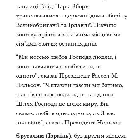
каплиці Гайд-Парк. Збори
транслювалися в церковні доми зборів у
Великобританії та Ірландії. Пізніше
вони зустрілися з кількома місцевими
сім’ями святих останніх днів
.
“Ми несемо любов Господа людям, і
вони навчаються любити одне
одного”,
сказав Президент Рассел М.
Нельсон. “Читаючи газети ми бачимо,
як гніваються люди одне на одного.
Шлях Господа
це шлях миру. Він
сказав: любіть одне одного, як Я вас
полюбив”,
сказав Президент Нельсон.
Єрусалим (Ізраїль)
, був другим місцем,