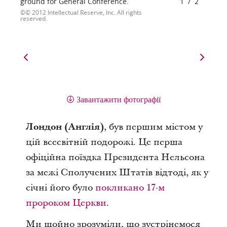
ground for General Conference.
1
/
2
© 2012 Intellectual Reserve, Inc. All rights
reserved.
Завантажити фотографії
Лондон (Англія)
,
був першим містом у
цій всесвітній подорожі. Це перша
офіційна поїздка Президента Нельсона
за межі Сполучених Штатів відтоді, як у
січні його
було
покликано
17-м
пророком Церкви
.
Ми щойно зрозуміли, що зустрінемося