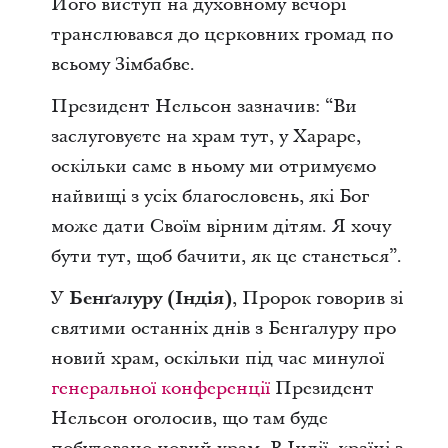
Його виступ на духовному вечорі
транслювався до церковних громад по
всьому Зімбабве.
Президент Нельсон зазначив: “Ви
заслуговуєте на храм тут, у Хараре,
оскільки саме в ньому ми отримуємо
найвищі з усіх благословень, які Бог
може дати Своїм вірним дітям. Я хочу
бути тут, щоб бачити, як це станеться”.
У
Бенґалуру (Індія)
,
Пророк говорив зі
святими останніх днів з Бенґалуру про
новий храм, оскільки під час минулої
генеральної конференції
Президент
Нельсон
оголосив, що там буде