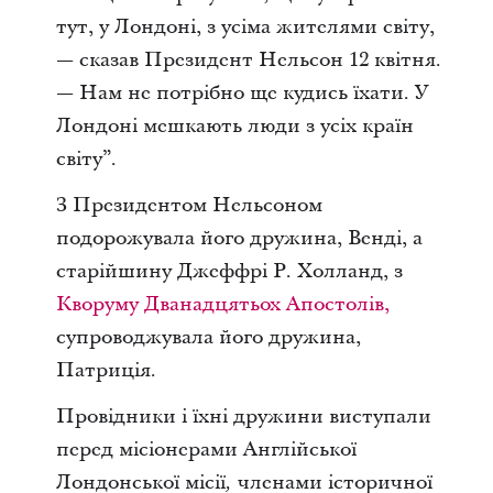
тут, у Лондоні, з усіма жителями світу,
— сказав Президент Нельсон 12 квітня.
— Нам не потрібно ще кудись їхати. У
Лондоні мешкають люди з усіх країн
світу”.
З Президентом Нельсоном
подорожувала його дружина, Венді, а
старійшину Джеффрі Р. Холланд
,
з
Кворуму Дванадцятьох Апостолів
,
супроводжувала його дружина,
Патриція.
Провідники і їхні дружини виступали
перед місіонерами
Англійської
Лондонської місії
членами історичної
,