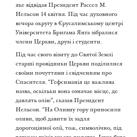
яке відвідав Президент Рассел М.
Нельсон 14 квітня. Під час духовного
вечора
округу в Єрусалимському центрі
Університета Бригама Янга зібралися
члени Церкви, друзі і студенти.
Під час свого візиту до Святої Землі
старші провідники Церкви поділилися
своїми почуттями і свідченням про
Спасителя. “Гефсиманія
це важлива
назва, оскільки вона означає місце, де
давлять олію”,
сказав Президент
Нельсон. “На Оливну гору приносили
оливи, щоб давити їх задля
дорогоцінної олії, тож, символічно, під