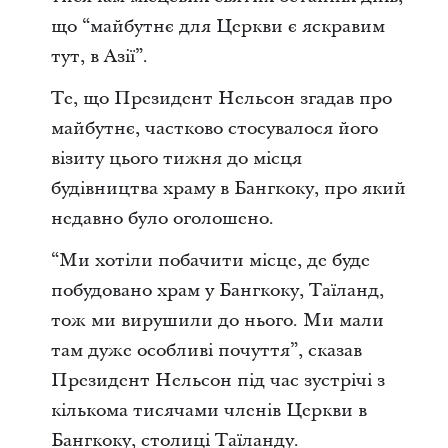
що
“майбутнє для Церкви є яскравим
тут, в Азії”
.
Те, що Президент Нельсон згадав про
майбутнє, частково стосувалося його
візиту цього тижня до місця
будівництва храму в Бангкоку
,
про який
недавно було оголошено.
“Ми хотіли побачити місце, де буде
побудовано храм у Бангкоку, Таїланд,
тож ми вирушили до нього. Ми мали
там дуже особливі почуття”,
сказав
Президент Нельсон під час зустрічі з
кількома тисячами членів Церкви в
Бангкоку, столиці Таїланду.