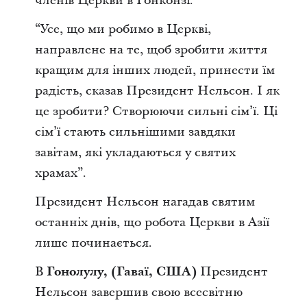
членів Церкви в Гонконзі.
“Усе, що ми робимо в Церкві,
направлене на те, щоб зробити життя
кращим для інших людей, принести їм
радість,
сказав Президент Нельсон.
І як
це зробити? Створюючи сильні сім’ї. Ці
сім’ї стають сильнішими завдяки
завітам, які укладаються у святих
храмах”.
Президент Нельсон нагадав святим
останніх днів, що робота Церкви в Азії
лише починається.
В
Гонолулу, (Гаваї, США)
Президент
Нельсон завершив свою всесвітню