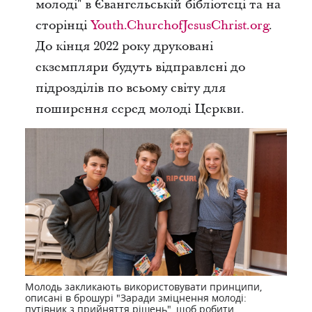
молоді" в Євангельській бібліотеці та на
сторінці
Youth.ChurchofJesusChrist.org
.
До кінця 2022 року друковані
екземпляри будуть відправлені до
підрозділів по всьому світу для
поширення серед молоді Церкви.
Молодь закликають використовувати принципи,
описані в брошурі "Заради зміцнення молоді:
путівник з прийняття рішень", щоб робити