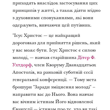
приходять внаслідок застосування цих
принципів у житті, а також діяти згідно
з духовними спонуканнями, які вони
одержують, вивчаючи цей путівник.
"Ісус Христос — це найкращий
дороговказ для прийняття рішень, який
у вас може бути. Ісус Христос є силою
молоді, — навчав старійшина
Дітер Ф.
Ухтдорф
, член Кворуму Дванадцятьох
Апостолів, на ранковій суботній сесії
генеральної конференції. — Тому мета
брошури "Заради зміцнення молоді" –
направити вас до Нього. Вона навчає
вас вічним істинам Його відновленої
Євангелії — істинам про те, хто ви такі,