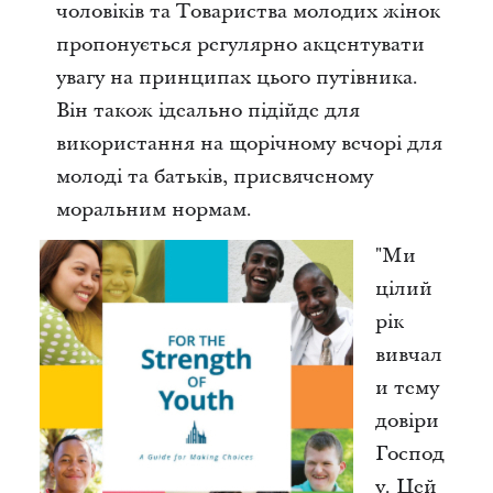
чоловіків та Товариства молодих жінок
пропонується регулярно акцентувати
увагу на принципах цього путівника.
Він також ідеально підійде для
використання на щорічному вечорі для
молоді та батьків, присвяченому
моральним нормам.
"Ми
цілий
рік
вивчал
и тему
довіри
Господ
у. Цей