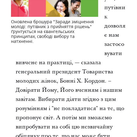
путівни
к
Оновлена брошура "Заради зміцнення
дозволя
молоді: путівник з прийняття рішень"
ґрунтується на євангельських
є нам
принципах, свободі вибору та
натхненні.
застосо
вувати
вивчене на практиці, — сказала
генеральний президент Товариства
молодих жінок, Бонні Х. Кордон. –
Довіряти Йому, Його вченням і нашим
завітам. Вибирати діяти згідно з цим
розумінням і "не покладатися" на те, що
пропонує світ. А потім ми зможемо
випробувати на собі цю незвичайну
обіцянку про те, що нас може бути