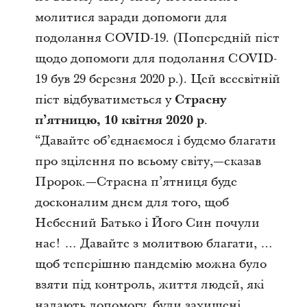
молитися заради допомоги для
подолання COVID-19. (Попередній піст
щодо допомоги для подолання
COVID
-
19
був 29 березня
2020 р.). Цей всесвітній
піст відбуватиметься у
Страсну
п’ятницю, 10 квітня
2020
р
.
“Давайте об’єднаємося і будемо благати
про зцілення по всьому світу,—сказав
Пророк.—Страсна п’ятниця буде
досконалим днем для того, щоб
Небесний Батько і Його Син почули
нас! … Давайте з молитвою благати, …
щоб теперішню пандемію можна було
взяти під контроль, життя людей, які
надають допомогу, були захищені,