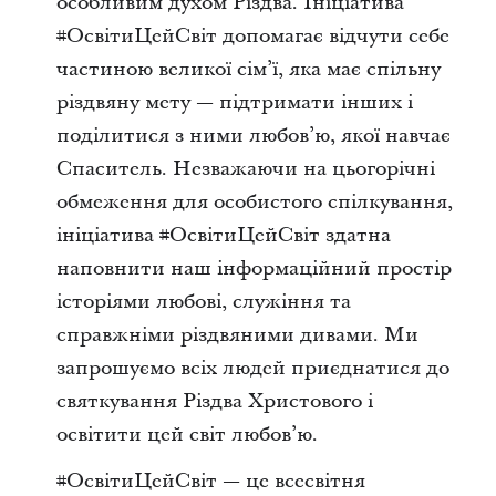
особливим духом Різдва. Ініціатива
#ОсвітиЦейСвіт допомагає відчути себе
частиною великої сім’ї, яка має спільну
різдвяну мету — підтримати інших і
поділитися з ними любов’ю, якої навчає
Спаситель. Незважаючи на цьогорічні
обмеження для особистого спілкування,
ініціатива #ОсвітиЦейСвіт здатна
наповнити наш інформаційний простір
історіями любові, служіння та
справжніми різдвяними дивами. Ми
запрошуємо всіх людей приєднатися до
святкування Різдва Христового і
освітити цей світ любов’ю.
#ОсвітиЦейСвіт — це всесвітня