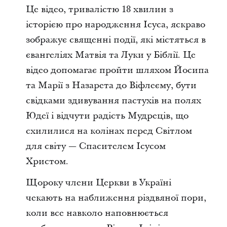
Це відео, тривалістю 18 хвилин з
історією про народження Ісуса, яскраво
зображує священні події, які містяться в
євангеліях Матвія та Луки у Біблії. Це
відео допомагає пройти шляхом Йосипа
та Марії з Назарета до Віфлеєму, бути
свідками здивування пастухів на полях
Юдеї і відчути радість Мудреців, що
схилилися на колінах перед Світлом
для світу — Спасителем Ісусом
Христом.
Щороку члени Церкви в Україні
чекають на наближення різдвяної пори,
коли все навколо наповнюється