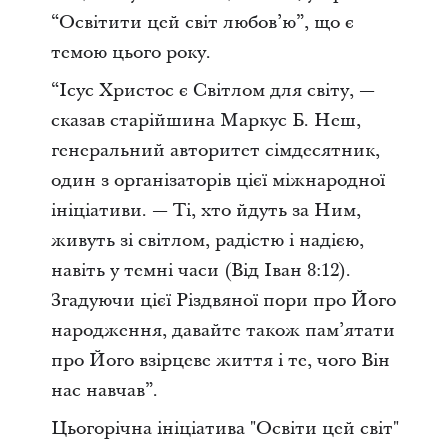
“Освітити цей світ любов’ю”, що є
темою цього року.
“Ісус Христос є Світлом для світу, —
сказав старійшина Маркус Б. Неш,
генеральний авторитет сімдесятник,
один з організаторів цієї міжнародної
ініціативи. — Ті, хто йдуть за Ним,
живуть зі світлом, радістю і надією,
навіть у темні часи (Від Іван 8:12).
Згадуючи цієї Різдвяної пори про Його
народження, давайте також пам’ятати
про Його взірцеве життя і те, чого Він
нас навчав”.
Цьогорічна ініціатива "Освіти цей світ"