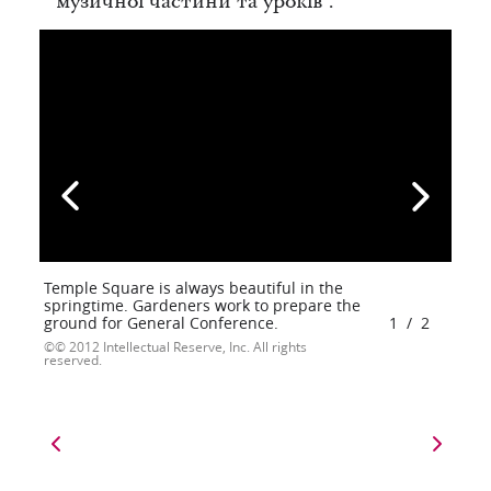
музичної частини та уроків".
Temple Square is always beautiful in the
springtime. Gardeners work to prepare the
ground for General Conference.
1
/
2
© 2012 Intellectual Reserve, Inc. All rights
reserved.