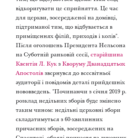
відкоригувати це сприйняття. Це час
для церкви, зосередженої на домівці,
підтриманої тим, що відбувається в
приміщеннях філій, приходів і колів".
Після оголошень Президента Нельсона
на Суботній ранковій сесії,
старійшина
Квентін Л. Кук
з
Кворуму Дванадцятьох
Апостолів
звернувся до всесвітньої
аудиторії і повідомів деталі прийдешніх
нововведень. "Починаючи з січня 2019 р.
розклад недільних зборів буде змінено
таким чином: недільні церковні збори
складатимуться з 60-хвилинних
причасних зборів, зосереджених на
Спасителі, обряді причастя та духовних