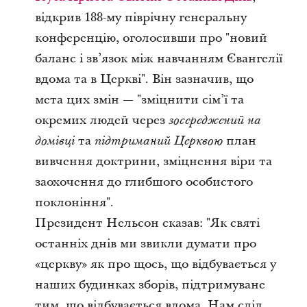
відкрив 188-му піврічну генеральну
конференцію, оголосивши про "новий
баланс і зв’язок між навчанням Євангелії
вдома та в Церкві". Він зазначив, що
мета цих змін — "зміцнити сім’ї та
окремих людей через
зосереджений на
та
план
домівці
підтриманий Церквою
вивчення доктрини, зміцнення віри та
заохочення до глибшого особистого
поклоніння".
Президент Нельсон сказав: "Як святі
останніх днів ми звикли думати про
«церкву» як про щось, що відбувається у
наших будинках зборів, підтримуване
тим, що відбувається вдома. Нам слід