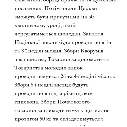
посланнях. Потім члени Церкви
зможуть бути присутніми на 50-
хвилинному уроці, який
чергуватиметься щонеділі. Заняття
Недільної школи буде проводитися 1-ї
та 3-ї неділі місяця. Збори Кворумів
священства, Товариства допомоги та
Товариства молодих жінок
проводитимуться 2-ї та 4-ї неділі місяця.
Збори 5-ї неділі місяця будуть
проводитися під керівництвом
єпископа. Збори Початкового
товариства проходитимуть щотижня
протягом 50 хв та складатимуться з