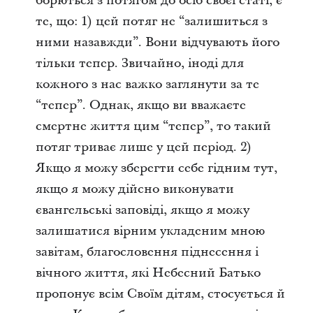
борються з потягом до осіб своєї статі, є
те, що: 1) цей потяг не “залишиться з
ними назавжди”. Вони відчувають його
тільки тепер. Звичайно, іноді для
кожного з нас важко заглянути за те
“тепер”. Однак, якщо ви вважаєте
смертне життя цим “тепер”, то такий
потяг триває лише у цей період. 2)
Якщо я можу зберегти себе гідним тут,
якщо я можу дійсно виконувати
євангельські заповіді, якщо я можу
залишатися вірним укладеним мною
завітам, благословення піднесення і
вічного життя, які Небесний Батько
пропонує всім Своїм дітям, стосується й