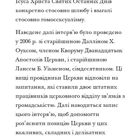
Ісуса Христа Святих Останніх Днів
конкретно стосовно шлюбу і взагалі
стосовно гомосексуалізму.
Наведене далі інтерв’ю було проведено
у 2006 р. зі старійшиною Далліном Х.
Оуксом, членом Кворуму Дванадцятьох
Апостолів Церкви, і старійшиною
Лансем Б. Уікменом, сімдесятником. Ці
вищі провідники Церкви відповіли на
запитання, які ставили двоє штатних
працівників церковного відділу зв’язків з
громадськістю. Далі наводиться запис
цього інтерв’ю, щоб допомогти
роз’яснити позицію Церкви у цих
важливих, складних і делікатних