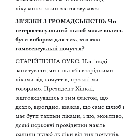
лікування, який застосовувався.
ЗВ’ЯЗКИ З ГРОМАДСЬКІСТЮ: Чи
гетеросексуальний шлюб може колись
бути вибором для тих, хто має
гомосексуальні почуття?
СТАРІЙШИНА ОУКС: Нас іноді
запитували, чи є шлюб своєрідними
ліками від почуттів, про які ми
говоримо. Президент Хінклі,
зіштовхнувшись з тим фактом, що
дехто, вірогідно, вважав, що саме шлюб і
має бути такими ліками, і що, можливо,
деякі церковні провідники навіть
радили шлюб як ліки від тих почуттів,