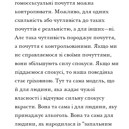
гомосексуальні почуття можна
контролювати. Можливо, для одних
схильність або чутливість до таких
почуттів є реальністю, а для інших—ні.
Але така чутливість породжує почуття,
а почуття є контрольованими. Якщо ми
не справляємося зі своїми почуттями,
вони збільшують силу спокуси. Якщо ми
піддаємося спокусі, то наша поведінка
стає гріховною. Тут та сама модель, що
й для людини, яка жадає чужої
власності і відчуває сильну спокусу
вкрасти. Вона та сама і для людини, яку
принаджує алкоголь. Вона та сама для
людини, як народилася із “запальним