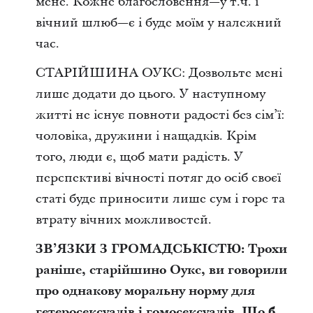
мене. Кожне благословення—у т.ч. і
вічний шлюб—є і буде моїм у належний
час.
СТАРІЙШИНА ОУКС: Дозвольте мені
лише додати до цього. У наступному
житті не існує повноти радості без сім’ї:
чоловіка, дружини і нащадків. Крім
того, люди є, щоб мати радість. У
перспективі вічності потяг до осіб своєї
статі буде приносити лише сум і горе та
втрату вічних можливостей.
ЗВ’ЯЗКИ З ГРОМАДСЬКІСТЮ: Трохи
раніше, старійшино Оукс, ви говорили
про однакову моральну норму для
гетеросексуалів і гомосексуалів. Що б