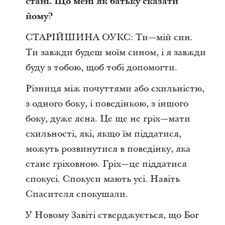
стані. Що мені як батьку сказати
йому?
СТАРІЙШИНА ОУКС: Ти—мій син.
Ти завжди будеш моїм сином, і я завжди
буду з тобою, щоб тобі допомогти.
Різниця між почуттями або схильністю,
з одного боку, і поведінкою, з іншого
боку, дуже ясна. Це ще не гріх—мати
схильності, які, якщо їм піддатися,
можуть розвинутися в поведінку, яка
стане гріховною. Гріх—це піддатися
спокусі. Спокуси мають усі. Навіть
Спасителя спокушали.
У Новому Завіті стверджується, що Бог