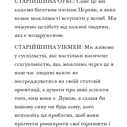
СТАРІЙШИНА ОУКС: Саме це ми
кажемо багатьом членам Церкви, в яких
немає можливості вступити у шлюб. Ми
очікуємо целібату від кожної людини,
яка є неодруженою.
СТАРІЙШИНА УІКМЕН: Ми живемо
у суспільстві, яке настільки насичене
сексуальністю, що, можливо, через це в
наш час людині важче не
зосереджуватися на своїй статевій
орієнтації, а думати про інші аспекти
того, ким вони є. Думаю, я сказав би
вашому сину чи будь-кому, кого
непокоїть ця проблема, щоб вони
прагнули розширити свої горизонти і