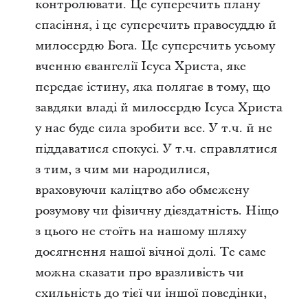
контролювати. Це суперечить плану
спасіння, і це суперечить правосуддю й
милосердю Бога. Це суперечить усьому
вченню євангелії Ісуса Христа, яке
передає істину, яка полягає в тому, що
завдяки владі й милосердю Ісуса Христа
у нас буде сила зробити все. У т.ч. й не
піддаватися спокусі. У т.ч. справлятися
з тим, з чим ми народилися,
враховуючи каліцтво або обмежену
розумову чи фізичну дієздатність. Ніщо
з цього не стоїть на нашому шляху
досягнення нашої вічної долі. Те саме
можна сказати про вразливість чи
схильність до тієї чи іншої поведінки,