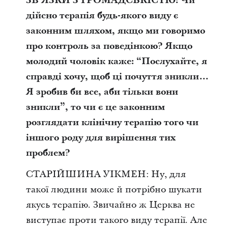
ЗВ’ЯЗКИ З ГРОМАДСЬКІСТЮ: Чи
дійсно терапія будь-якого виду є
законним шляхом, якщо ми говоримо
про контроль за поведінкою? Якщо
молодий чоловік каже: “Послухайте, я
справді хочу, щоб ці почуття зникли…
Я зробив би все, аби тільки вони
зникли”, то чи є це законним
розглядати клінічну терапію того чи
іншого роду для вирішення тих
проблем?
СТАРІЙШИНА УІКМЕН: Ну, для
такої людини може й потрібно шукати
якусь терапію. Звичайно ж Церква не
виступає проти такого виду терапії. Але