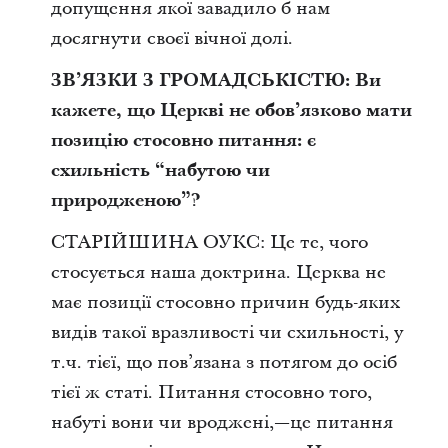
допущення якої завадило б нам
досягнути своєї вічної долі.
ЗВ’ЯЗКИ З ГРОМАДСЬКІСТЮ: Ви
кажете, що Церкві не обов’язково мати
позицію стосовно питання: є
схильність “набутою чи
природженою”?
СТАРІЙШИНА ОУКС: Це те, чого
стосується наша доктрина. Церква не
має позиції стосовно причин будь-яких
видів такої вразливості чи схильності, у
т.ч. тієї, що пов’язана з потягом до осіб
тієї ж статі. Питання стосовно того,
набуті вони чи вроджені,—це питання