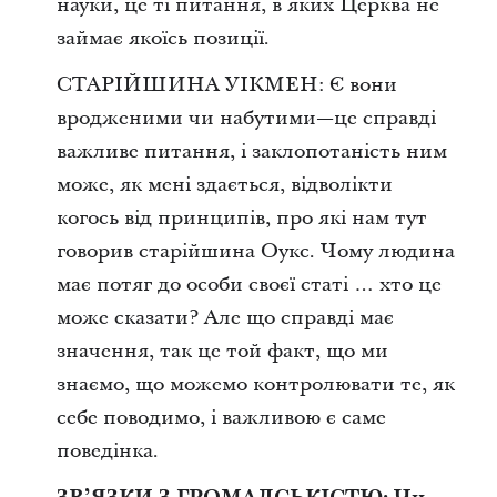
науки, це ті питання, в яких Церква не
займає якоїсь позиції.
СТАРІЙШИНА УІКМЕН: Є вони
вродженими чи набутими—це справді
важливе питання, і заклопотаність ним
може, як мені здається, відволікти
когось від принципів, про які нам тут
говорив старійшина Оукс. Чому людина
має потяг до особи своєї статі … хто це
може сказати? Але що справді має
значення, так це той факт, що ми
знаємо, що можемо контролювати те, як
себе поводимо, і важливою є саме
поведінка.