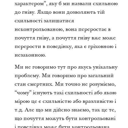
характером”, яку б ми назвали схильною
до гніву. Якщо вони дозволяють тій
схильності залишатися
неконтрольованою, вона переростає в
почуття гніву, а почуття гніву вже може
перерости в поведінку, яка є гріховною і
незаконною.
Ми не говоримо тут про якусь унікальну
проблему. Ми говоримо про загальний
стан смертних. Ми точно не розуміємо,
“чому” існують такі схильності або якою
мірою це є схильністю або вразливістю і
т.д. Але що ми дійсно знаємо, так це те,
що почуття можуть бути контрольовані
і поведінка може бути контрольована.