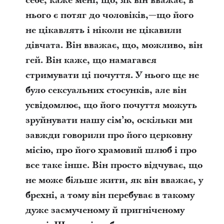
себе, каже мені, що, як він вважає, в
нього є потяг до чоловіків,—що його
не цікавлять і ніколи не цікавили
дівчата. Він вважає, що, можливо, він
гей. Він каже, що намагався
стримувати ці почуття. У нього ще не
було сексуальних стосунків, але він
усвідомлює, що його почуття можуть
зруйнувати нашу сім’ю, оскільки ми
завжди говорили про його церковну
місію, про його храмовий шлюб і про
все таке інше. Він просто відчуває, що
не може більше жити, як він вважає, у
брехні, а тому він перебуває в такому
дуже засмученому й пригніченому