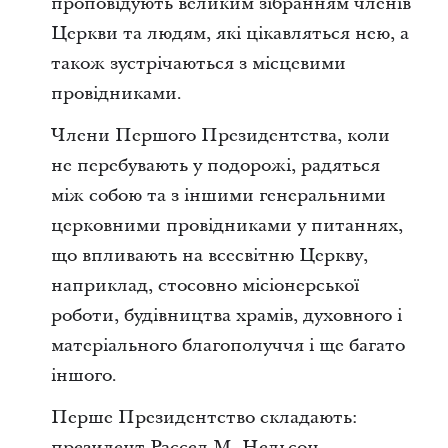
проповідують великим зібранням членів
Церкви та людям, які цікавляться нею, а
також зустрічаються з місцевими
провідниками.
Члени Першого Президентства, коли
не перебувають у подорожі, радяться
між собою та з іншими генеральними
церковними провідниками у питаннях,
що впливають на всесвітню Церкву,
наприклад, стосовно місіонерської
роботи, будівництва храмів, духовного і
матеріального благополуччя і ще багато
іншого.
Перше Президентство складають:
президент Рассел М. Нельсон,