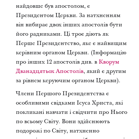
найдовше був апостолом, є
Президентом Церкви. За натхненням
він вибирає двох інших апостолів бути
його радниками. Ці троє діють як
Перше Президентство, яке є найвищим
керівним органом Церкви. (Інформацію
про інших 12 апостолів див. в
Кворум
Дванадцятьох Апостолів
, який є другим
за рівнем керуючим органом Церкви).
Члени Першого Президентства є
особливими свідками Ісуса Христа, які
покликані навчати і свідчити про Нього
по всьому Світу. Вони здійснюють
подорожі по Світу, натхненно