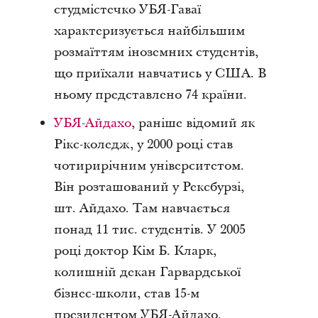
студмістечко УБЯ-Гаваї
характеризується найбільшим
розмаїттям іноземних студентів,
що приїхали навчатись у США. В
ньому представлено 74 країни.
УБЯ-Айдахо
, раніше відомий як
Рікс-коледж, у 2000 році став
чотирирічним університетом.
Він розташований у Рексбурзі,
шт. Айдахо. Там навчається
понад 11 тис. студентів. У 2005
році доктор Кім Б. Кларк,
колишній декан Гарвардської
бізнес-школи, став 15-м
президентом УБЯ-Айдахо.