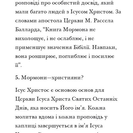
розповіді про особистий досвід, який
мали багато людей з Ісусом Христом. За
словами апостола Церкви М. Рассела
Балларда, “Книга Мормона не
вихолощує, і не ослаблює, і не
применшує значення Бібілії. Навпаки,
вона розширює, поглиблює і посилює
її”.
5.
Мормони—християни?
Ісус Христос є основою основ для
Церкви Ісуса Христа Святих Останніх
Днів, яка носить Його ім’я. Кожна
молитва вдома і кожна проповідь у
каплиці завершується в ім’я Ісуса