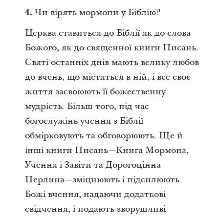
4.
Чи вірять мормони у Біблію?
Церква ставиться до Біблії як до слова
Божого, як до священної книги Писань.
Святі останніх днів мають велику любов
до вчень, що містяться в ній, і все своє
життя засвоюють її божественну
мудрість. Більш того, під час
богослужінь учення з Біблії
обмірковують та обговорюють. Ще й
інші книги Писань—Книга Мормона,
Учення і Завіти та Дорогоцінна
Перлина—зміцнюють і підсилюють
Божі вчення, надаючи додаткові
свідчення, і подають зворушливі