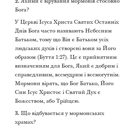
2.
Якими є вірування мормонів стосовно
Бога?
У Церкві Ісуса Христа Святих Останніх
Днів Бога часто називають Небесним
Батьком, тому що Він є Батьком усіх
людських духів і створені вони за Його
образом (Буття 1:27). Це є прийнятним
визначенням для Бога, Який є добрим і
справедливим, всемудрим і всемогутнім.
Мормони вірять, що Бог Батько, Його
Син Ісус Христос і Святий Дух є
Божеством, або Трійцею.
3.
Що відбувається у мормонських
храмах?