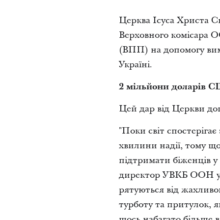
Церква Ісуса Христа С
Верховного комісара О
(ВПП) на допомогу вим
Україні.
2 мільйони доларів С
Цей дар від Церкви до
"Поки світ спостерігає
хвилини надії, тому що
підтримати біженців у
директор УВКБ ООН у С
рятуються від жахливо
турботу та притулок, 
щось набагато більше ві