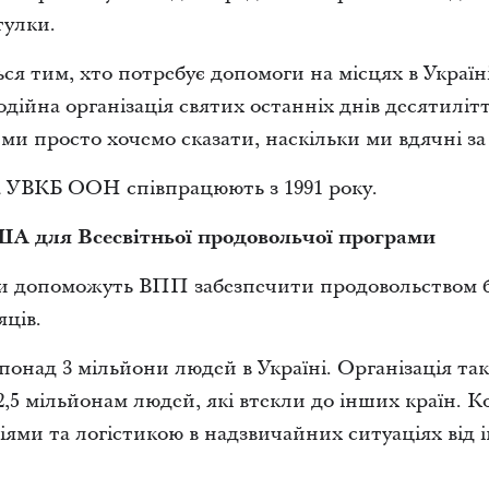
тулки.
ся тим, хто потребує допомоги на місцях в Україні 
одійна організація святих останніх днів десятилі
ми просто хочемо сказати, наскільки ми вдячні за 
а УВКБ ООН співпрацюють з 1991 року.
ША для Всесвітньої продовольчої програми
 допоможуть ВПП забезпечити продовольством бл
яців.
над 3 мільйони людей в Україні. Організація та
5 мільйонам людей, які втекли до інших країн. 
ями та логістикою в надзвичайних ситуаціях від і