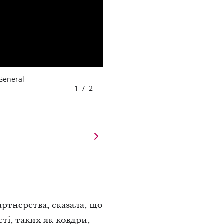
 General
1
/
2
ртнерства, сказала, що
ті, таких як ковдри,