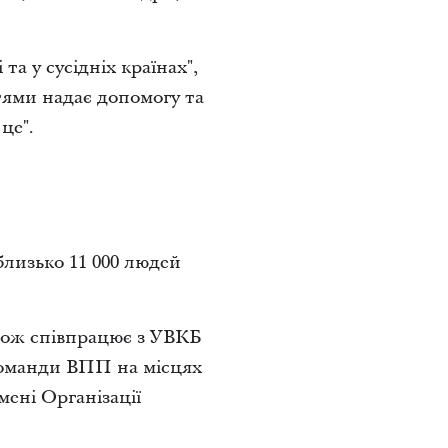
та у сусідніх країнах",
ттями надає допомогу та
це".
изько 11 000 людей
кож співпрацює з УВКБ
Команди ВПП на місцях
мені Організації