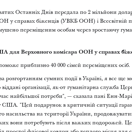
вятих Останніх Днів передала по 2 мільйони дол
ОН у справах біженців (УВКБ ООН) і Всесвітній 
ушено переміщеним особам через зростаючу гума
ША для Верховного комісара ООН у справах біж
поможе приблизно 40 000 сімей переміщених осіб.
 за розгортанням сумних події в Україні, я все ще
 віддані організації, як-от гуманітарна служба Це
 час найбільшої потреби", — сказала пані Енн-Мар
ША. "Цей подарунок в критичній ситуації гаранту
го насильства на території України, продовжуват
яких вони потребують після важких подорожей. Ц
д простої флісової ковдри або теплого місця для сн