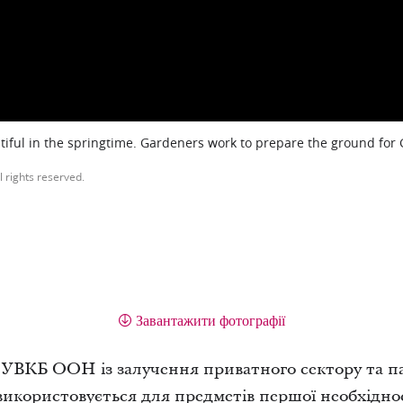
iful in the springtime. Gardeners work to prepare the ground for
l rights reserved.
Завантажити фотографії
 УВКБ ООН із залучення приватного сектору та па
використовується для предметів першої необхіднос