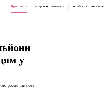
Прес-релізи
Ресурси
Контакти
Україна
-
Українська
ільйони
цям у
айно розпочинають