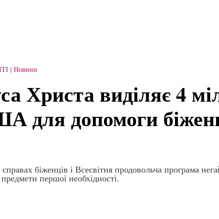
ІТІ
Новини
са Христа виділяє 4 м
ША для допомоги біжен
справах біженців і Всесвітня продовольча програма нег
 предмети першої необхідності.