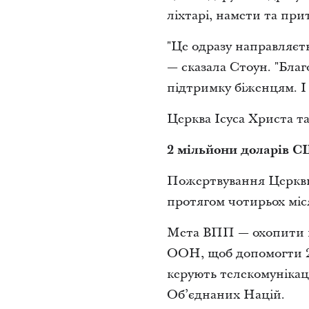
ліхтарі, намети та при
"Це одразу направляєть
— сказала Стоун. "Благ
підтримку біженцям. І 
Церква Ісуса Христа т
2 мільйони доларів С
Пожертвування Церкви
протягом чотирьох міс
Мета ВПП — охопити по
ООН, щоб допомогти 2,
керують телекомунікаці
Об’єднаних Націй.