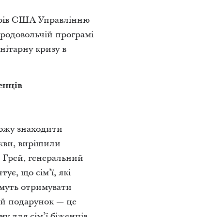
арів США Управлінню
продовольчій програмі
нітарну кризу в
енців
 можу знаходити
ркви, вирішили
і Грей, генеральний
є, що сім’ї, які
имуть отримувати
ей подарунок — це
у для сім’ї біженців.