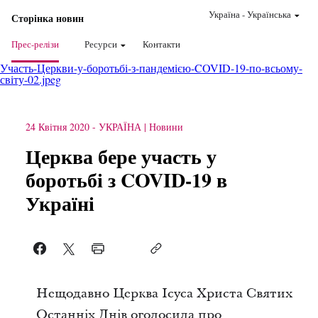
Україна
-
Українська
Сторінка новин
Прес-релізи
Ресурси
Контакти
Участь-Церкви-у-боротьбі-з-пандемією-COVID-19-по-всьому-
світу-02.jpeg
24 Квітня 2020
-
УКРАЇНА
Новини
Церква бере участь у
боротьбі з COVID-19 в
Україні
Нещодавно Церква Ісуса Христа Святих
Останніх Днів оголосила про