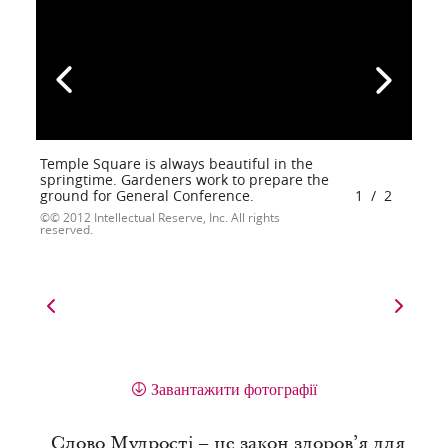
Temple Square is always beautiful in the
springtime. Gardeners work to prepare the
ground for General Conference.
1
/
2
© 2012 Intellectual Reserve, Inc. All rights
reserved.
Завантажити фотографії
Слово Мудрості – це закон здоров’я для