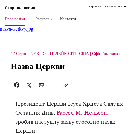
Україна
-
Українська
Сторінка новин
Прес-релізи
Ресурси
Контакти
nazva-tserkvy.jpg
17 Серпня 2018
-
СОЛТ-ЛЕЙК-СІТІ, США
Офіційна заява
Назва Церкви
Президент Церкви Ісуса Христа Святих
Останніх Днів,
Рассел М. Нельсон
,
зробив наступну заяву стосовно назви
Церкви: