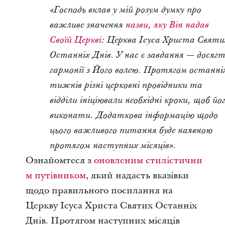
«Господь вклав у мій розум думку про
важливе значення
назви, яку Він надав
Своїй Церкві
: Церква Ісуса Христа Святи
Останніх Днів. У нас є завдання
—
досяг
гармонії з Його волею. Протягом останні
тижнів різні церковні провідники та
відділи ініціювали необхідні кроки, щоб йо
виконати. Додаткова інформацію щодо
цього важливого питання буде наявною
протягом наступних місяців».
Ознайомтеся з
оновленим стилістични
м путівником
, який надасть вказівки
щодо правильного посилання на
Церкву Ісуса Христа Святих Останніх
Днів. Протягом наступних місяців