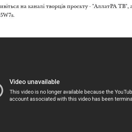
віться на каналі творців проекту - "АллатРА ТВ",
55W7s.