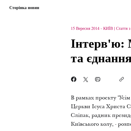
Сторінка новин
15 Вересня 2014
-
КИЇВ
Стаття 
Інтерв'ю:
та єднанн
В рамках проекту "Усім
Церкви Ісуса Христа С
Сліпак, радник презид
Київського колу, - роз