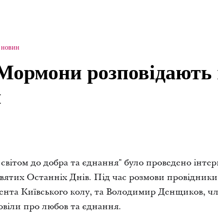
з новин
 Мормони розповідають
я
 світом до добра та єднання" було проведено інте
вятих Останніх Днів. Під час розмови провідники
ента Київського колу, та Володимир Денщиков, ч
повіли про любов та єднання.