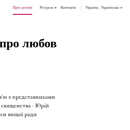
Прес-релізи
Ресурси
Контакти
Україна
-
Українська
 про любов
рв'ю з представниками
 священства - Юрій
лен вищої ради