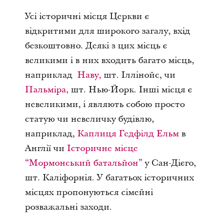
Усі історичні місця Церкви є
відкритими для широкого загалу, вхід
безкоштовно. Деякі з цих місць є
великими і в них входить багато місць,
наприклад
Наву,
шт. Іллінойс, чи
Пальміра,
шт. Нью-Йорк. Інші місця є
невеликими, і являють собою просто
статую чи невеличку будівлю,
наприклад,
Каплиця Гедфілд Ельм
в
Англії чи
Історичне місце
“Мормонський батальйон”
у Сан-Дієго,
шт. Каліфорнія. У багатьох історичних
місцях пропонуються сімейні
розважальні заходи.