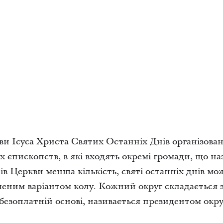
и Ісуса Христа Святих Останніх Днів організовані
х єпископств, в які входять окремі громади, що н
ів Церкви менша кількість, святі останніх днів мо
ншеним варіантом колу. Кожний округ складається 
 безоплатній основі, називається президентом окр