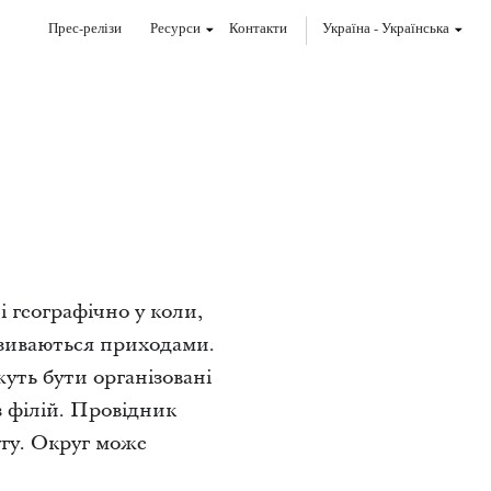
Прес-релізи
Ресурси
Контакти
Україна
-
Українська
 географічно у коли,
азиваються приходами.
жуть бути організовані
з філій. Провідник
угу. Округ може