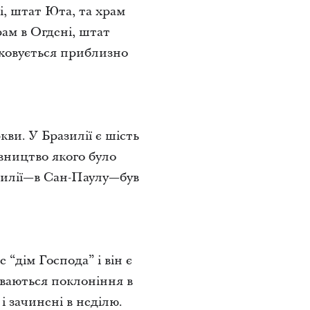
і, штат Юта, та храм
рам в Огдені, штат
аховується приблизно
кви. У Бразилії є шість
івництво якого було
азилії—в Сан-Паулу—був
“дім Господа” і він є
буваються поклоніння в
 зачинені в неділю.