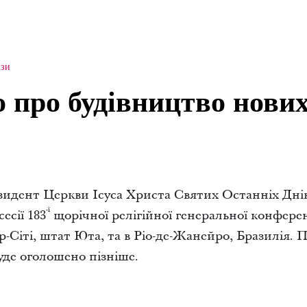
ізи
 про будівництво нових
идент Церкви Ісуса Христа Святих Останніх Днів,
-ї
есії 183
щорічної релігійної генеральної конфере
р-Сіті, штат Юта, та в Ріо-де-Жанейро, Бразилія. 
уде оголошено пізніше.