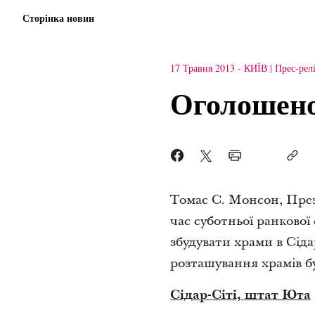
Сторінка новин
17 Травня 2013
-
КИЇВ
Прес-рел
Оголошено
Томас С. Монсон, През
час суботньої ранкової с
збудувати храми в Сіда
розташування храмів б
Сідар-Сіті, штат Юта