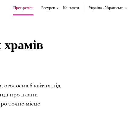
Прес-релізи
Ресурси
Контакти
Україна
-
Українська
 храмів
 оголосив 6 квітня під
нції про плани
Про точне місце