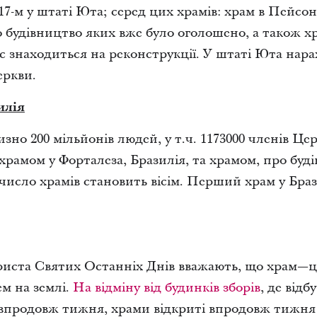
 17-м у штаті Юта; серед цих храмів: храм в Пейсон
 будівництво яких вже було оголошено, а також х
с знаходиться на реконструкції. У штаті Юта нар
еркви.
илія
зно 200 мільйонів людей, у т.ч. 1173000 членів Цер
 храмом у Форталеза, Бразилія, та храмом, про буд
, число храмів становить вісім. Перший храм у Бр
иста Святих Останніх Днів вважають, що храм—це 
м на землі.
На відміну від будинків зборів
, де від
 впродовж тижня, храми відкриті впродовж тижня і