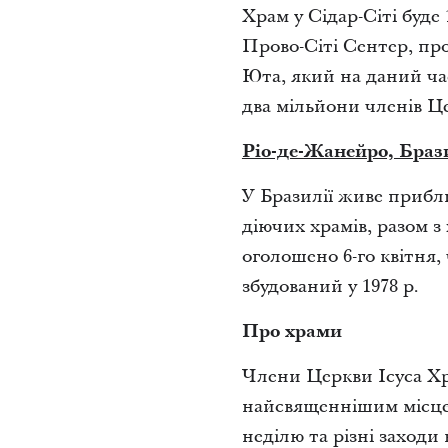
Храм у Сідар-Сіті буде
Прово-Сіті Сентер, про
Юта, який на даний ча
два мільйони членів Ц
Ріо-де-Жанейро, Браз
У Бразилії живе прибли
діючих храмів, разом з
оголошено 6-го квітня
збудований у 1978 р.
Про храми
Члени Церкви Ісуса Хр
найсвященнішим місце
неділю та різні заходи