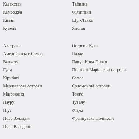
Казахстан
Тайвань
Камбоджа
Філіппіни
Китай
Шрі-Ланка
Кувейт
Японія
Австралія
Острови Кука
Американське Самоа
Палау
Вануату
Папуа Нова Гвінея
Гуам
Північні Маріанські острови
Кірибаті
Самоа
Маршаллові острови
Соломонові острови
Мікронезія
Тонго
Науру
Тувалу
Ніуе
Фіджі
Нова Зеландія
Французька Полінезія
Нова Каледонія