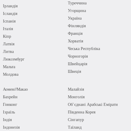
Туреччина
Ірландія
Угорщина
Ісландія
Україна
Іспанія
Фінляндія
Італія
Франція
Кіпр
Хорватія
Латвія
Чеська Республіка
Литва
Чорногорія
Люксембург
Швейцарія
Мальта
Швеція
Молдова
Аомен//Макао
Малайзія
Бахрейн
Монголія
Гонконг
Об’єднані Арабські Емірати
Ізраїль
Південна Корея
Індія
Сінгапур
Індонезія
Таїланд