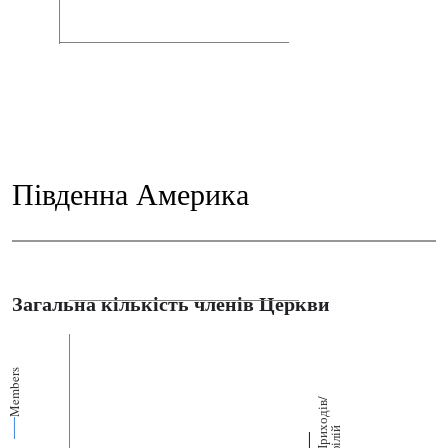
Південна Америка
Загальна кількість членів Церкви
Members
П
р
и
о
д
і
в
/
ф
і
л
і
х
й