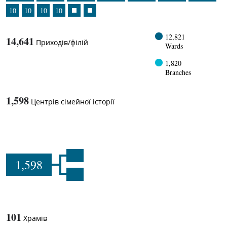
10
10
10
10
12,821
14,641
Приходів/філій
Wards
1,820
Branches
1,598
Центрів сімейної історії
1,598
101
Храмів