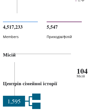
4,517,233
5,547
Members
Приходів/філій
Місій
104
Місій
Центрів сімейної історії
1,595