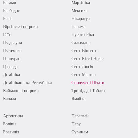
Багами
Мартініка
Барбадос
Мексика
Беліз
Нікарагуа
Віргінські острови
Панама
Гаїті
Пуерто-Ріко
Гваделупа
Сальвадор
Гватемала
Сент-Вінсент
Гондурас
Сент-Кітс і Невіс
Гренада
Сент-Люсія
Домініка
Сент-Мартен
Домініканська Республіка
Сполучені Штати
Кайманові острови
Тринідад і Тобаго
Канада
Ямайка
Аргентина
Парагвай
Болівія
Перу
Бразилія
Суринам