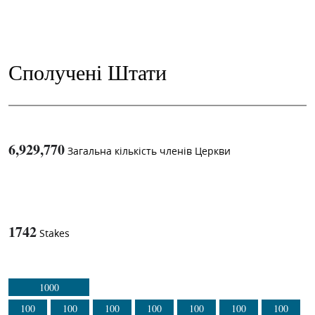
Сполучені Штати
6,929,770
Загальна кількість членів Церкви
1
-in-
1742
Stakes
1000
100
100
100
100
100
100
100