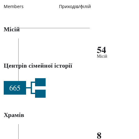
Members
Приходів/філій
Місій
54
Місій
Центрів сімейної історії
665
Храмів
8