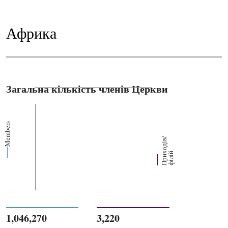
Африка
Загальна кількість членів Церкви
Members
П
р
и
о
д
і
в
/
ф
і
л
і
х
й
1,046,270
3,220