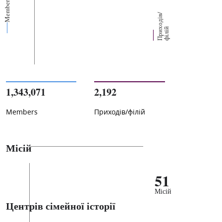
Members
П
р
и
о
д
і
в
/
ф
і
л
і
х
й
1,343,071
2,192
Members
Приходів/філій
Місій
51
Місій
Центрів сімейної історії