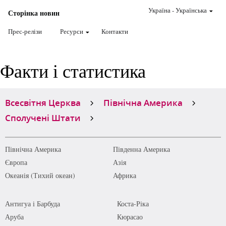
Україна
-
Українська
Сторінка новин
Прес-релізи
Ресурси
Контакти
Факти і статистика
Всесвітня Церква
Північна Америка
Сполучені Штати
Північна Америка
Південна Америка
Європа
Азія
Океанія (Тихий океан)
Африка
Антигуа і Барбуда
Коста-Ріка
Аруба
Кюрасао