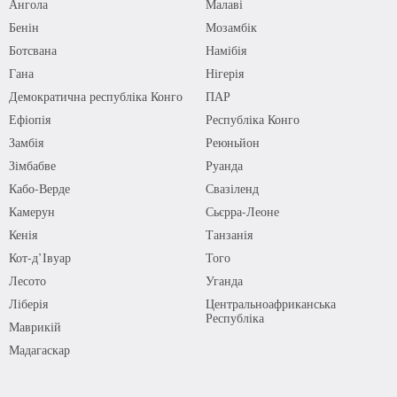
Ангола
Малаві
Бенін
Мозамбік
Ботсвана
Намібія
Гана
Нігерія
Демократична республіка Конго
ПАР
Ефіопія
Республіка Конго
Замбія
Реюньйон
Зімбабве
Руанда
Кабо-Верде
Свазіленд
Камерун
Сьєрра-Леоне
Кенія
Танзанія
Кот-д’Івуар
Того
Лесото
Уганда
Ліберія
Центральноафриканська
Республіка
Маврикій
Мадагаскар