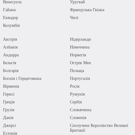
Венесуела
Уругвай
Гайана
Французька Гвіана
Еквадор
Чилі
Колумбія
Австрія
Нідерланди
Албанія
Німеччина
Андорра
Норвегія
Бельгія
Острів Мен
Болгарія
Польща
Боснія і Герцеговина
Португалія
Вірменія
Росія
Гернсі
Румунія
Греція
Сербія
Грузія
Словаччина
Данія
Словенія
Джерсі
Сполучене Королівство Великої
Британії
Естонія