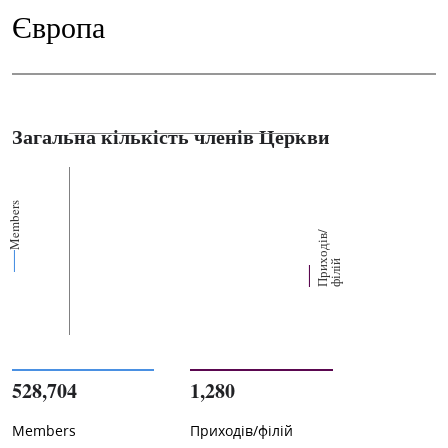
Європа
Загальна кількість членів Церкви
Members
П
р
и
о
д
і
в
/
ф
і
л
і
х
й
528,704
1,280
Members
Приходів/філій