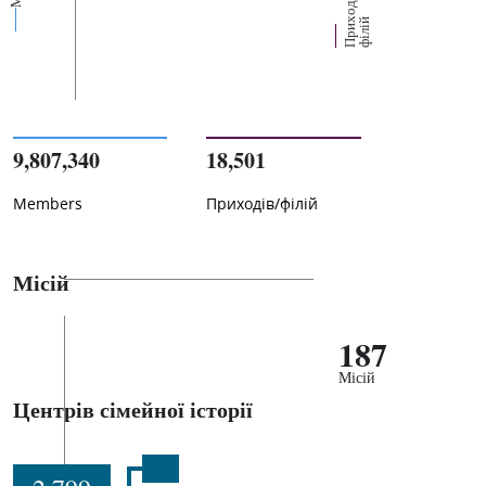
П
р
и
о
д
і
в
/
ф
і
л
і
х
й
9,807,340
18,501
Members
Приходів/філій
Місій
187
Місій
Центрів сімейної історії