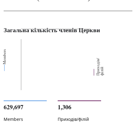
Загальна кількість членів Церкви
Members
П
р
и
о
д
і
в
/
ф
і
л
і
х
й
629,697
1,306
Members
Приходів/філій