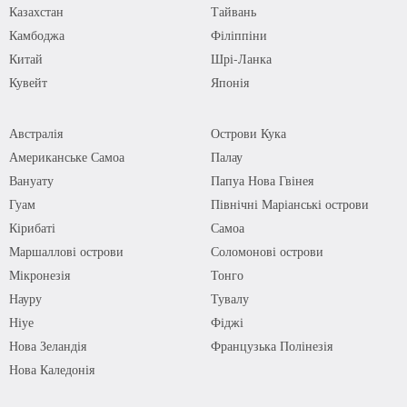
Казахстан
Тайвань
Камбоджа
Філіппіни
Китай
Шрі-Ланка
Кувейт
Японія
Австралія
Острови Кука
Американське Самоа
Палау
Вануату
Папуа Нова Гвінея
Гуам
Північні Маріанські острови
Кірибаті
Самоа
Маршаллові острови
Соломонові острови
Мікронезія
Тонго
Науру
Тувалу
Ніуе
Фіджі
Нова Зеландія
Французька Полінезія
Нова Каледонія