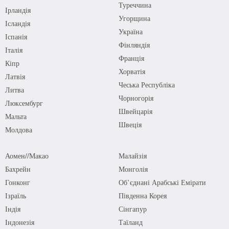
Туреччина
Ірландія
Угорщина
Ісландія
Україна
Іспанія
Фінляндія
Італія
Франція
Кіпр
Хорватія
Латвія
Чеська Республіка
Литва
Чорногорія
Люксембург
Швейцарія
Мальта
Швеція
Молдова
Аомен//Макао
Малайзія
Бахрейн
Монголія
Гонконг
Об’єднані Арабські Емірати
Ізраїль
Південна Корея
Індія
Сінгапур
Індонезія
Таїланд