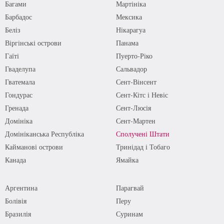
Багами
Мартініка
Барбадос
Мексика
Беліз
Нікарагуа
Віргінські острови
Панама
Гаїті
Пуерто-Ріко
Гваделупа
Сальвадор
Гватемала
Сент-Вінсент
Гондурас
Сент-Кітс і Невіс
Гренада
Сент-Люсія
Домініка
Сент-Мартен
Домініканська Республіка
Сполучені Штати
Кайманові острови
Тринідад і Тобаго
Канада
Ямайка
Аргентина
Парагвай
Болівія
Перу
Бразилія
Суринам