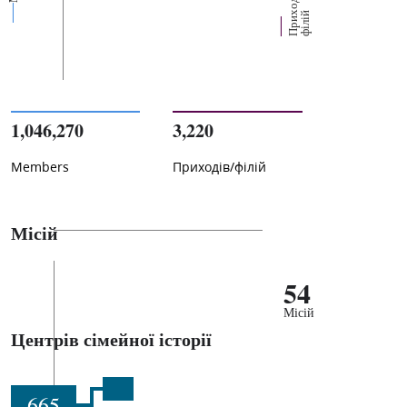
П
р
и
о
д
і
в
/
ф
і
л
і
х
й
1,046,270
3,220
Members
Приходів/філій
Місій
54
Місій
Центрів сімейної історії
665