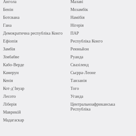
Ангола
Малаві
Бенін
Мозамбік
Ботсвана
Намібія
Гана
Нігерія
Демократична республіка Конго
ПАР
Ефіопія
Республіка Конго
Замбія
Реюньйон
Зімбабве
Руанда
Кабо-Верде
Свазіленд
Камерун
Сьєрра-Леоне
Кенія
Танзанія
Кот-д’Івуар
Того
Лесото
Уганда
Ліберія
Центральноафриканська
Республіка
Маврикій
Мадагаскар