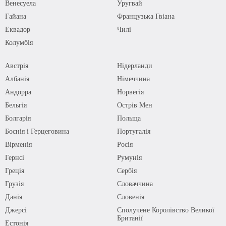
Венесуела
Уругвай
Гайана
Французька Гвіана
Еквадор
Чилі
Колумбія
Австрія
Нідерланди
Албанія
Німеччина
Андорра
Норвегія
Бельгія
Острів Мен
Болгарія
Польща
Боснія і Герцеговина
Португалія
Вірменія
Росія
Гернсі
Румунія
Греція
Сербія
Грузія
Словаччина
Данія
Словенія
Джерсі
Сполучене Королівство Великої
Британії
Естонія