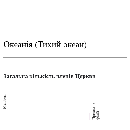
Океанія (Тихий океан)
Загальна кількість членів Церкви
Members
П
р
и
о
д
і
в
/
ф
і
л
і
х
й