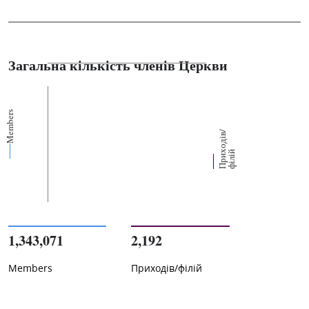
Загальна кількість членів Церкви
Members
П
р
и
о
д
і
в
/
ф
і
л
і
х
й
1,343,071
2,192
Members
Приходів/філій