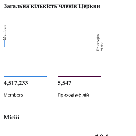
Загальна кількість членів Церкви
Members
П
р
и
о
д
і
в
/
ф
і
л
і
х
й
4,517,233
5,547
Members
Приходів/філій
Місій