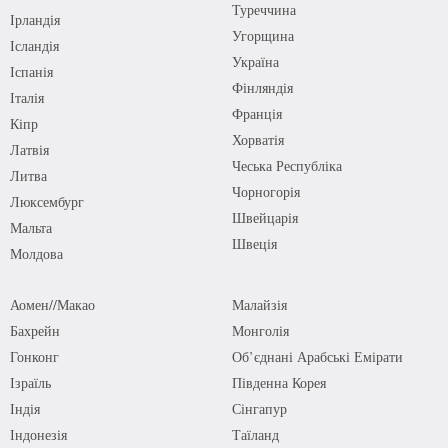
Туреччина
Ірландія
Угорщина
Ісландія
Україна
Іспанія
Фінляндія
Італія
Франція
Кіпр
Хорватія
Латвія
Чеська Республіка
Литва
Чорногорія
Люксембург
Швейцарія
Мальта
Швеція
Молдова
Аомен//Макао
Малайзія
Бахрейн
Монголія
Гонконг
Об’єднані Арабські Емірати
Ізраїль
Південна Корея
Індія
Сінгапур
Індонезія
Таїланд