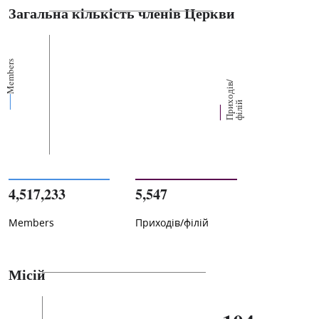
Загальна кількість членів Церкви
Members
П
р
и
о
д
і
в
/
ф
і
л
і
х
й
4,517,233
5,547
Members
Приходів/філій
Місій