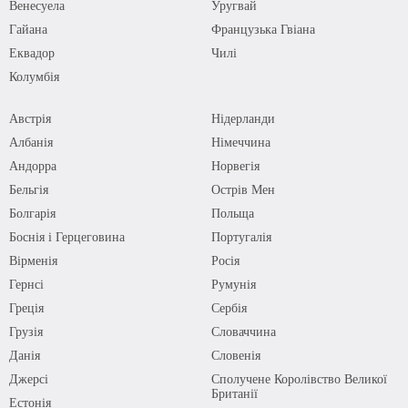
Венесуела
Уругвай
Гайана
Французька Гвіана
Еквадор
Чилі
Колумбія
Австрія
Нідерланди
Албанія
Німеччина
Андорра
Норвегія
Бельгія
Острів Мен
Болгарія
Польща
Боснія і Герцеговина
Португалія
Вірменія
Росія
Гернсі
Румунія
Греція
Сербія
Грузія
Словаччина
Данія
Словенія
Джерсі
Сполучене Королівство Великої
Британії
Естонія