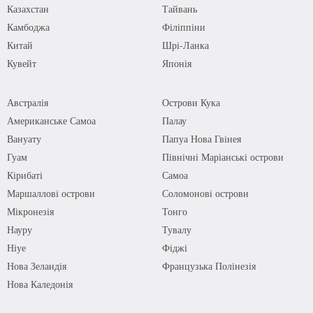
Казахстан
Тайвань
Камбоджа
Філіппіни
Китай
Шрі-Ланка
Кувейт
Японія
Австралія
Острови Кука
Американське Самоа
Палау
Вануату
Папуа Нова Гвінея
Гуам
Північні Маріанські острови
Кірибаті
Самоа
Маршаллові острови
Соломонові острови
Мікронезія
Тонго
Науру
Тувалу
Ніуе
Фіджі
Нова Зеландія
Французька Полінезія
Нова Каледонія