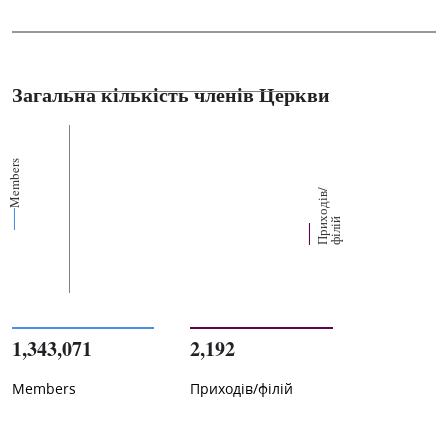
Загальна кількість членів Церкви
Members
П
р
и
о
д
і
в
/
ф
і
л
і
х
й
1,343,071
2,192
Members
Приходів/філій