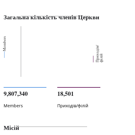
Загальна кількість членів Церкви
Members
П
р
и
о
д
і
в
/
ф
і
л
і
х
й
9,807,340
18,501
Members
Приходів/філій
Місій