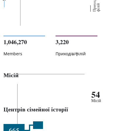
П
р
и
о
д
і
в
/
ф
і
л
і
х
й
1,046,270
3,220
Members
Приходів/філій
Місій
54
Місій
Центрів сімейної історії
665