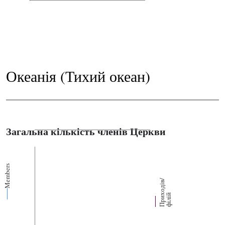
Океанія (Тихий океан)
Загальна кількість членів Церкви
Members
П
р
и
о
д
і
в
/
ф
і
л
і
х
й