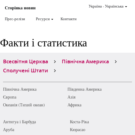
Україна
-
Українська
Сторінка новин
Прес-релізи
Ресурси
Контакти
Факти і статистика
Всесвітня Церква
Північна Америка
Сполучені Штати
Північна Америка
Південна Америка
Європа
Азія
Океанія (Тихий океан)
Африка
Антигуа і Барбуда
Коста-Ріка
Аруба
Кюрасао