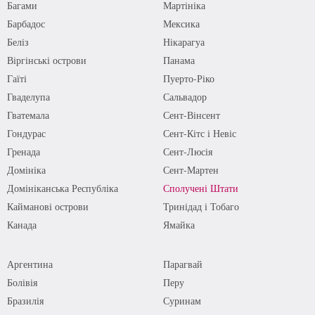
Багами
Мартініка
Барбадос
Мексика
Беліз
Нікарагуа
Віргінські острови
Панама
Гаїті
Пуерто-Ріко
Гваделупа
Сальвадор
Гватемала
Сент-Вінсент
Гондурас
Сент-Кітс і Невіс
Гренада
Сент-Люсія
Домініка
Сент-Мартен
Домініканська Республіка
Сполучені Штати
Кайманові острови
Тринідад і Тобаго
Канада
Ямайка
Аргентина
Парагвай
Болівія
Перу
Бразилія
Суринам