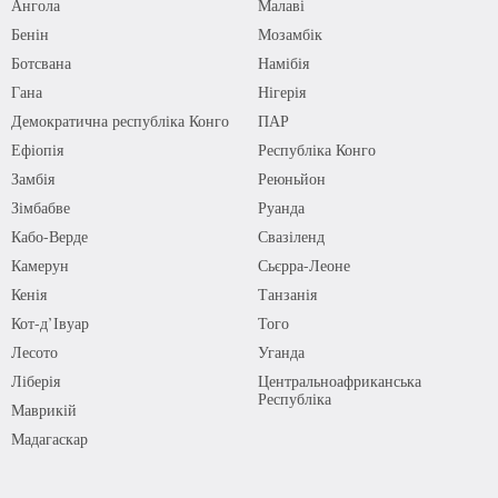
Ангола
Малаві
Бенін
Мозамбік
Ботсвана
Намібія
Гана
Нігерія
Демократична республіка Конго
ПАР
Ефіопія
Республіка Конго
Замбія
Реюньйон
Зімбабве
Руанда
Кабо-Верде
Свазіленд
Камерун
Сьєрра-Леоне
Кенія
Танзанія
Кот-д’Івуар
Того
Лесото
Уганда
Ліберія
Центральноафриканська
Республіка
Маврикій
Мадагаскар