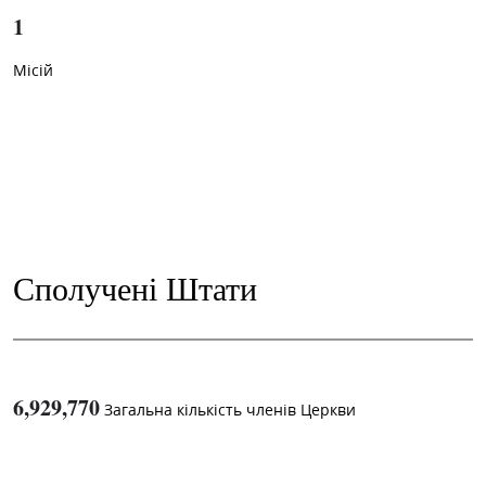
1
Місій
Сполучені Штати
6,929,770
Загальна кількість членів Церкви
1
-in-