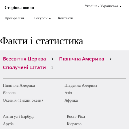
Україна
-
Українська
Сторінка новин
Прес-релізи
Ресурси
Контакти
Факти і статистика
Всесвітня Церква
Північна Америка
Сполучені Штати
Північна Америка
Південна Америка
Європа
Азія
Океанія (Тихий океан)
Африка
Антигуа і Барбуда
Коста-Ріка
Аруба
Кюрасао