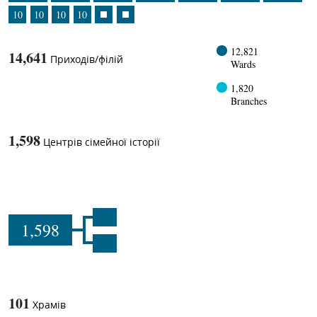
10
10
10
10
12,821
14,641
Приходів/філій
Wards
1,820
Branches
1,598
Центрів сімейної історії
1,598
101
Храмів