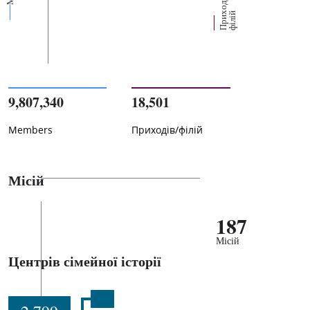
П
р
и
о
д
і
в
/
ф
і
л
і
х
й
9,807,340
18,501
Members
Приходів/філій
Місій
187
Місій
Центрів сімейної історії