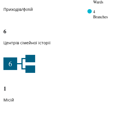
Wards
Приходів/філій
4
Branches
6
Центрів сімейної історії
6
1
Місій