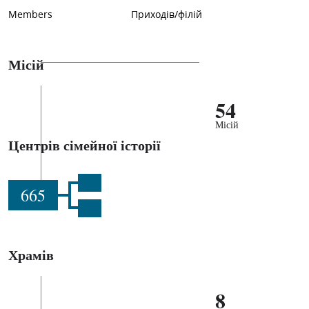
Members
Приходів/філій
Місій
54
Місій
Центрів сімейної історії
665
Храмів
8