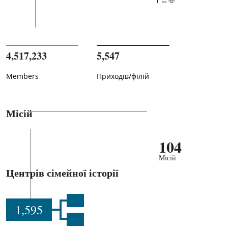
4,517,233
5,547
Members
Приходів/філій
Місій
104
Місій
Центрів сімейної історії
1,595