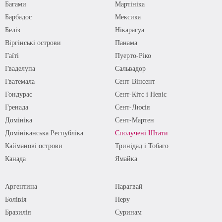
Багами
Мартініка
Барбадос
Мексика
Беліз
Нікарагуа
Віргінські острови
Панама
Гаїті
Пуерто-Ріко
Гваделупа
Сальвадор
Гватемала
Сент-Вінсент
Гондурас
Сент-Кітс і Невіс
Гренада
Сент-Люсія
Домініка
Сент-Мартен
Домініканська Республіка
Сполучені Штати
Кайманові острови
Тринідад і Тобаго
Канада
Ямайка
Аргентина
Парагвай
Болівія
Перу
Бразилія
Суринам