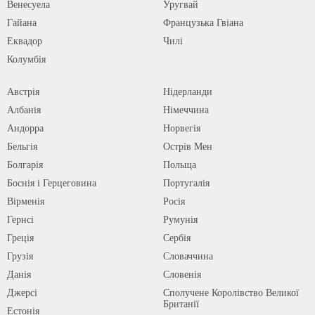
Венесуела
Уругвай
Гайана
Французька Гвіана
Еквадор
Чилі
Колумбія
Австрія
Нідерланди
Албанія
Німеччина
Андорра
Норвегія
Бельгія
Острів Мен
Болгарія
Польща
Боснія і Герцеговина
Португалія
Вірменія
Росія
Гернсі
Румунія
Греція
Сербія
Грузія
Словаччина
Данія
Словенія
Джерсі
Сполучене Королівство Великої
Британії
Естонія