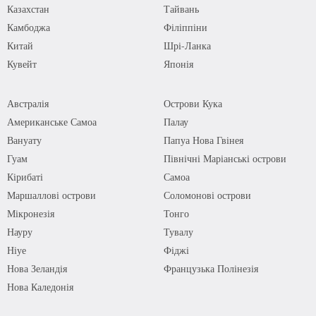
Казахстан
Тайвань
Камбоджа
Філіппіни
Китай
Шрі-Ланка
Кувейт
Японія
Австралія
Острови Кука
Американське Самоа
Палау
Вануату
Папуа Нова Гвінея
Гуам
Північні Маріанські острови
Кірибаті
Самоа
Маршаллові острови
Соломонові острови
Мікронезія
Тонго
Науру
Тувалу
Ніуе
Фіджі
Нова Зеландія
Французька Полінезія
Нова Каледонія