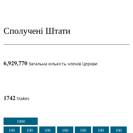
Сполучені Штати
6,929,770
Загальна кількість членів Церкви
1
-in-
1742
Stakes
1000
100
100
100
100
100
100
100