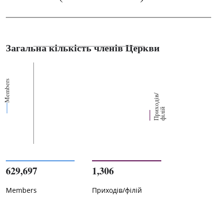
Загальна кількість членів Церкви
Members
П
р
и
о
д
і
в
/
ф
і
л
і
х
й
629,697
1,306
Members
Приходів/філій