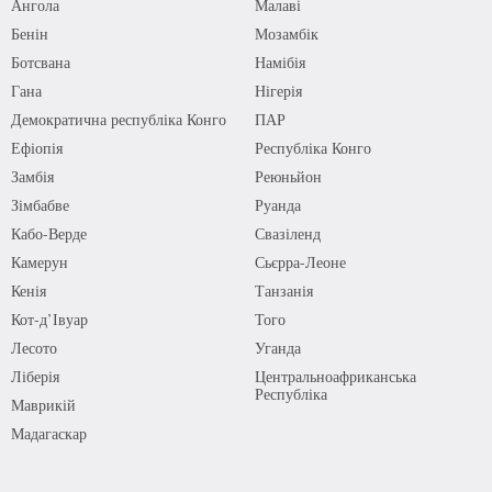
Ангола
Малаві
Бенін
Мозамбік
Ботсвана
Намібія
Гана
Нігерія
Демократична республіка Конго
ПАР
Ефіопія
Республіка Конго
Замбія
Реюньйон
Зімбабве
Руанда
Кабо-Верде
Свазіленд
Камерун
Сьєрра-Леоне
Кенія
Танзанія
Кот-д’Івуар
Того
Лесото
Уганда
Ліберія
Центральноафриканська
Республіка
Маврикій
Мадагаскар