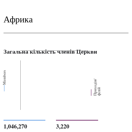
Африка
Загальна кількість членів Церкви
Members
П
р
и
о
д
і
в
/
ф
і
л
і
х
й
1,046,270
3,220