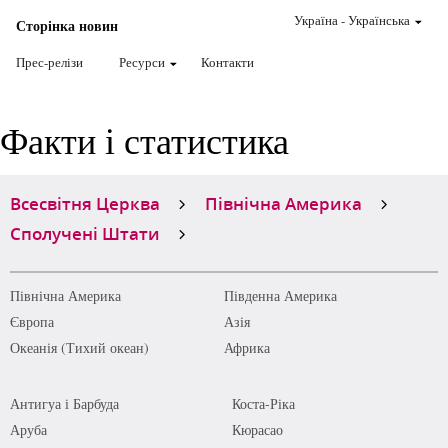
Україна
-
Українська
Сторінка новин
Прес-релізи
Ресурси
Контакти
Факти і статистика
Всесвітня Церква
Північна Америка
Сполучені Штати
Північна Америка
Південна Америка
Європа
Азія
Океанія (Тихий океан)
Африка
Антигуа і Барбуда
Коста-Ріка
Аруба
Кюрасао