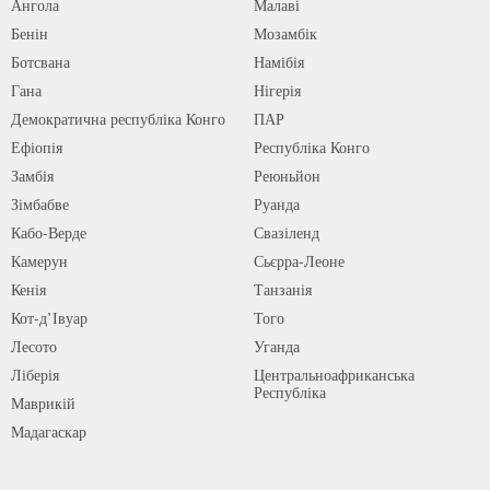
Ангола
Малаві
Бенін
Мозамбік
Ботсвана
Намібія
Гана
Нігерія
Демократична республіка Конго
ПАР
Ефіопія
Республіка Конго
Замбія
Реюньйон
Зімбабве
Руанда
Кабо-Верде
Свазіленд
Камерун
Сьєрра-Леоне
Кенія
Танзанія
Кот-д’Івуар
Того
Лесото
Уганда
Ліберія
Центральноафриканська
Республіка
Маврикій
Мадагаскар