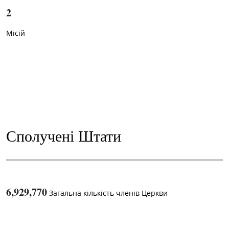
2
Місій
Сполучені Штати
6,929,770
Загальна кількість членів Церкви
1
-in-