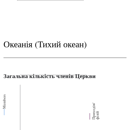
Океанія (Тихий океан)
Загальна кількість членів Церкви
Members
П
р
и
о
д
і
в
/
ф
і
л
і
х
й