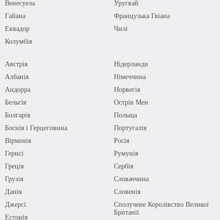
Венесуела
Уругвай
Гайана
Французька Гвіана
Еквадор
Чилі
Колумбія
Австрія
Нідерланди
Албанія
Німеччина
Андорра
Норвегія
Бельгія
Острів Мен
Болгарія
Польща
Боснія і Герцеговина
Португалія
Вірменія
Росія
Гернсі
Румунія
Греція
Сербія
Грузія
Словаччина
Данія
Словенія
Джерсі
Сполучене Королівство Великої
Британії
Естонія