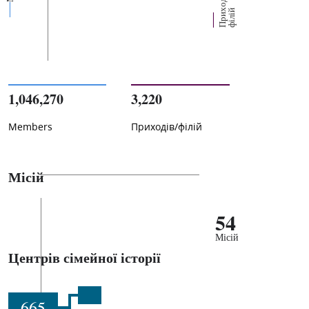
П
р
и
о
д
і
в
/
ф
і
л
і
х
й
1,046,270
3,220
Members
Приходів/філій
Місій
54
Місій
Центрів сімейної історії
665