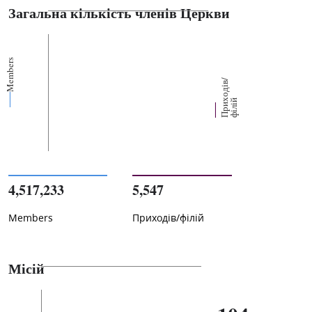
Загальна кількість членів Церкви
Members
П
р
и
о
д
і
в
/
ф
і
л
і
х
й
4,517,233
5,547
Members
Приходів/філій
Місій