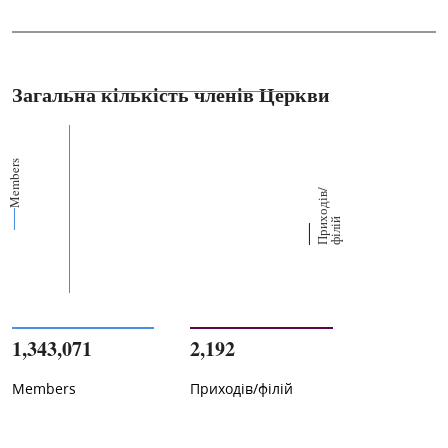
Загальна кількість членів Церкви
Members
П
р
и
о
д
і
в
/
ф
і
л
і
х
й
1,343,071
2,192
Members
Приходів/філій