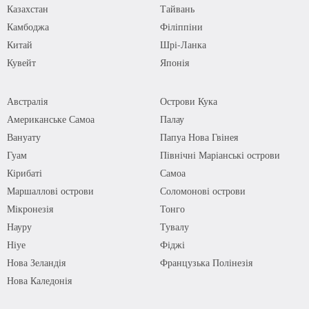
Казахстан
Тайвань
Камбоджа
Філіппіни
Китай
Шрі-Ланка
Кувейт
Японія
Австралія
Острови Кука
Американське Самоа
Палау
Вануату
Папуа Нова Гвінея
Гуам
Північні Маріанські острови
Кірибаті
Самоа
Маршаллові острови
Соломонові острови
Мікронезія
Тонго
Науру
Тувалу
Ніуе
Фіджі
Нова Зеландія
Французька Полінезія
Нова Каледонія