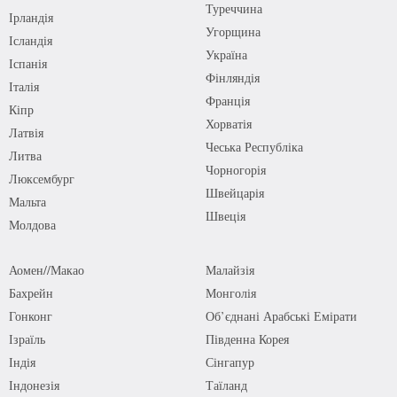
Туреччина
Ірландія
Угорщина
Ісландія
Україна
Іспанія
Фінляндія
Італія
Франція
Кіпр
Хорватія
Латвія
Чеська Республіка
Литва
Чорногорія
Люксембург
Швейцарія
Мальта
Швеція
Молдова
Аомен//Макао
Малайзія
Бахрейн
Монголія
Гонконг
Об’єднані Арабські Емірати
Ізраїль
Південна Корея
Індія
Сінгапур
Індонезія
Таїланд