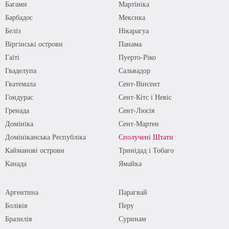
Багами
Мартініка
Барбадос
Мексика
Беліз
Нікарагуа
Віргінські острови
Панама
Гаїті
Пуерто-Ріко
Гваделупа
Сальвадор
Гватемала
Сент-Вінсент
Гондурас
Сент-Кітс і Невіс
Гренада
Сент-Люсія
Домініка
Сент-Мартен
Домініканська Республіка
Сполучені Штати
Кайманові острови
Тринідад і Тобаго
Канада
Ямайка
Аргентина
Парагвай
Болівія
Перу
Бразилія
Суринам