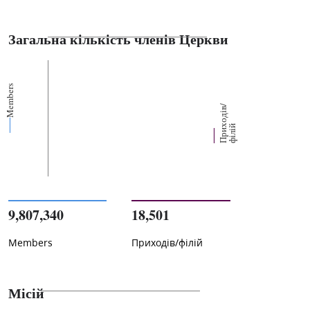
Загальна кількість членів Церкви
Members
П
р
и
о
д
і
в
/
ф
і
л
і
х
й
9,807,340
18,501
Members
Приходів/філій
Місій