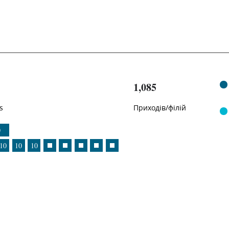
1,085
s
Приходів/філій
0
10
10
10