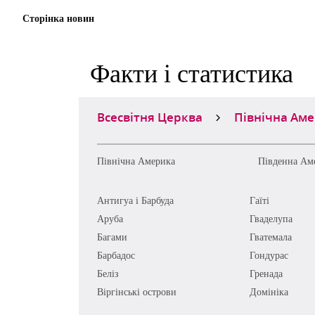
Сторінка новин
Факти і статистика
Всесвітня Церква
Північна Ам
Північна Америка
Південна Ам
Антигуа і Барбуда
Гаїті
Аруба
Гваделупа
Багами
Гватемала
Барбадос
Гондурас
Беліз
Гренада
Віргінські острови
Домініка