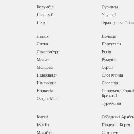
Колумбія
Суринам
Парагвай
Уругвай
Перу
Французька Гвіан
Латвія
Польща
Литва
Португалія
Люксембург
Росія
Мальта
Румунія
Молдова
Сербія
Нідерланди
Словаччина
Німеччина
Словенія
Норвегія
Сполучене Королі
Британії
Острів Мен
Туреччина
Китай
Об’єднані Арабсь
Кувейт
Південна Корея
Малайзія
Сінгапур