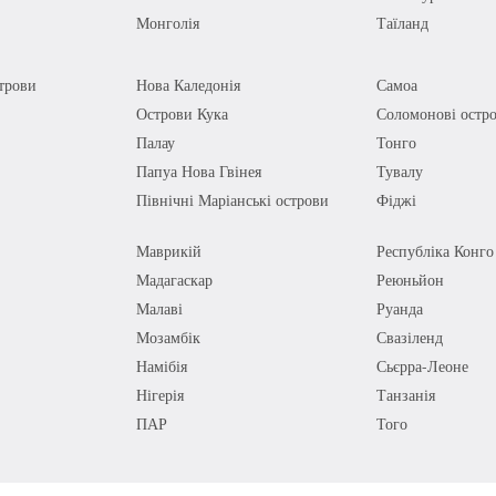
Монголія
Таїланд
трови
Нова Каледонія
Самоа
Острови Кука
Соломонові остр
Палау
Тонго
Папуа Нова Гвінея
Тувалу
Північні Маріанські острови
Фіджі
Маврикій
Республіка Конго
Мадагаскар
Реюньйон
Малаві
Руанда
Мозамбік
Свазіленд
Намібія
Сьєрра-Леоне
Нігерія
Танзанія
ПАР
Того