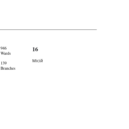
16
946
Wards
Місій
139
Branches