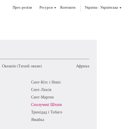
Прес-релізи
Ресурси
Контакти
Україна
-
Українська
Океанія (Тихий океан)
Африка
Сент-Кітс і Невіс
Сент-Люсія
Сент-Мартен
Сполучені Штати
Тринідад і Тобаго
Ямайка