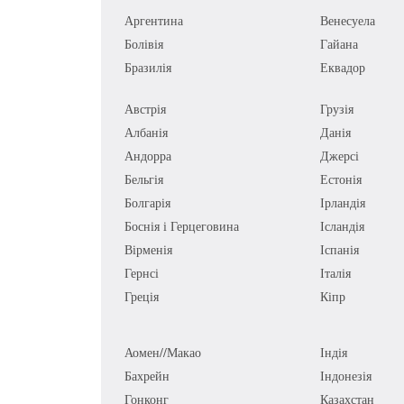
Аргентина
Венесуела
Болівія
Гайана
Бразилія
Еквадор
Австрія
Грузія
Албанія
Данія
Андорра
Джерсі
Бельгія
Естонія
Болгарія
Ірландія
Боснія і Герцеговина
Ісландія
Вірменія
Іспанія
Гернсі
Італія
Греція
Кіпр
Аомен//Макао
Індія
Бахрейн
Індонезія
Гонконг
Казахстан