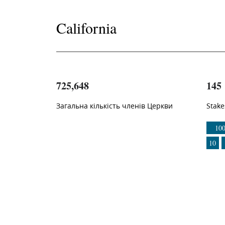
California
725,648
145
Загальна кількість членів Церкви
Stake
1
-in-
10
10