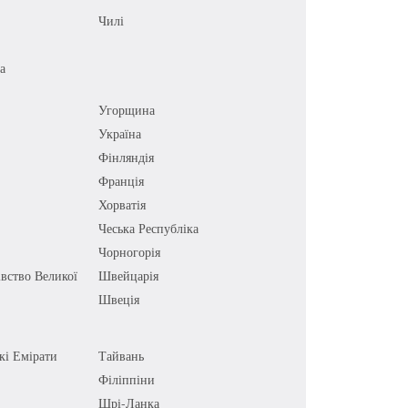
Чилі
а
Угорщина
Україна
Фінляндія
Франція
Хорватія
Чеська Республіка
Чорногорія
вство Великої
Швейцарія
Швеція
кі Емірати
Тайвань
Філіппіни
Шрі-Ланка