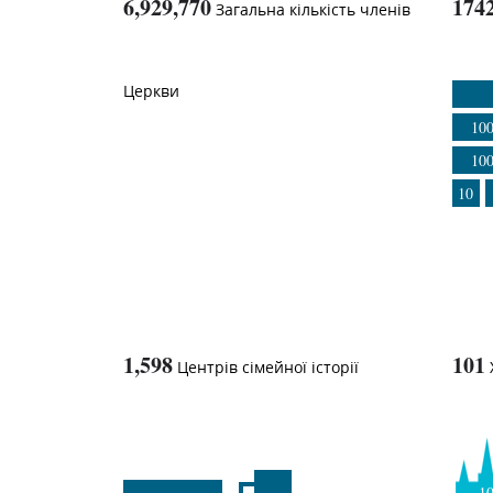
6,929,770
174
Загальна кількість членів
1
-in-
Церкви
10
10
10
1,598
101
Центрів сімейної історії
1