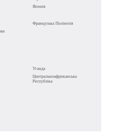
Японія
Французька Полінезія
ови
Уганда
Центральноафриканська
Республіка