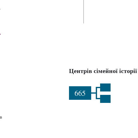
П
й
Центрів сімейної історії
665
в