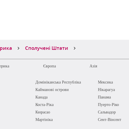
ерика
Сполучені Штати
ерика
Європа
Азія
Домініканська Республіка
Мексика
Кайманові острови
Нікарагуа
Канада
Панама
Коста-Ріка
Пуерто-Ріко
Кюрасао
Сальвадор
Мартініка
Сент-Вінсент