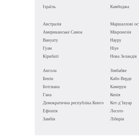
Ізраїль
Камбоджа
Австралія
Маршаллові ос
Американське Самоа
Мікронезія
Вануату
Науру
Гуам
Ніуе
Кірибаті
Нова Зеландія
Ангола
Зімбабве
Бенін
Кабо-Верде
Ботсвана
Камерун
Гана
Кенія
Демократична республіка Конго
Кот-д’Івуар
Ефіопія
Лесото
Замбія
Ліберія