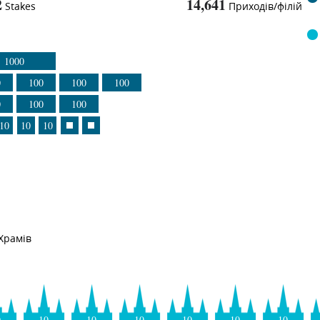
2
14,641
Stakes
Приходів/філій
1000
0
100
100
100
0
100
100
10
10
10
Храмів
0
10
10
10
10
10
10