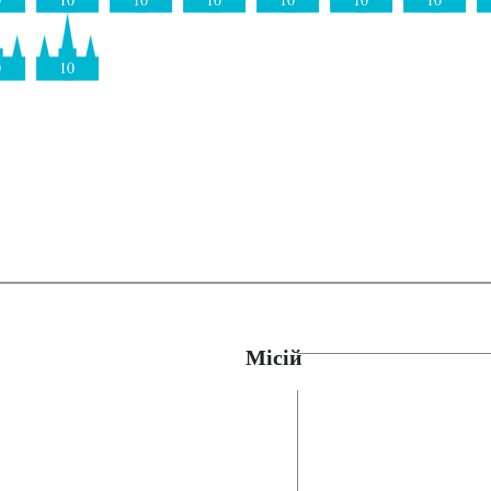
0
10
Місій