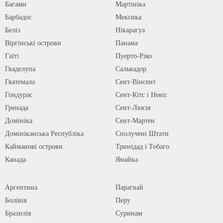
Багами
Мартініка
Барбадос
Мексика
Беліз
Нікарагуа
Віргінські острови
Панама
Гаїті
Пуерто-Ріко
Гваделупа
Сальвадор
Гватемала
Сент-Вінсент
Гондурас
Сент-Кітс і Невіс
Гренада
Сент-Люсія
Домініка
Сент-Мартен
Домініканська Республіка
Сполучені Штати
Кайманові острови
Тринідад і Тобаго
Канада
Ямайка
Аргентина
Парагвай
Болівія
Перу
Бразилія
Суринам