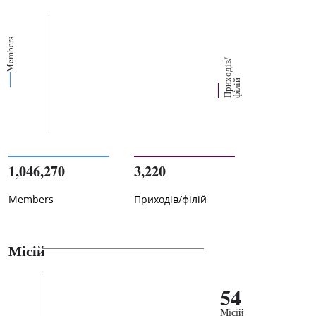
Members
П
р
и
о
д
і
в
/
ф
і
л
і
х
й
1,046,270
3,220
Members
Приходів/філій
Місій
54
Місій