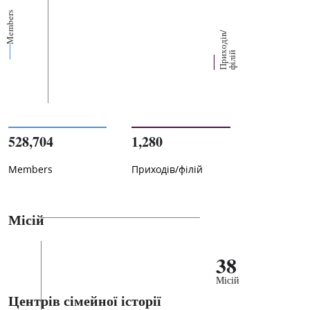
Members
П
р
и
о
д
і
в
/
ф
і
л
і
х
й
528,704
1,280
Members
Приходів/філій
Місій
38
Місій
Центрів сімейної історії