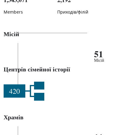
Members
Приходів/філій
Місій
51
Місій
Центрів сімейної історії
420
Храмів