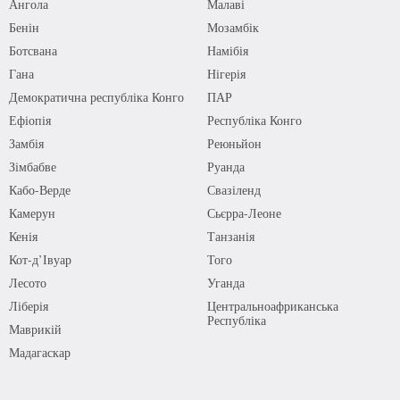
Ангола
Малаві
Бенін
Мозамбік
Ботсвана
Намібія
Гана
Нігерія
Демократична республіка Конго
ПАР
Ефіопія
Республіка Конго
Замбія
Реюньйон
Зімбабве
Руанда
Кабо-Верде
Свазіленд
Камерун
Сьєрра-Леоне
Кенія
Танзанія
Кот-д’Івуар
Того
Лесото
Уганда
Ліберія
Центральноафриканська
Республіка
Маврикій
Мадагаскар