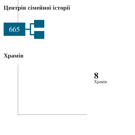
Центрів сімейної історії
665
Храмів
8
Храмів