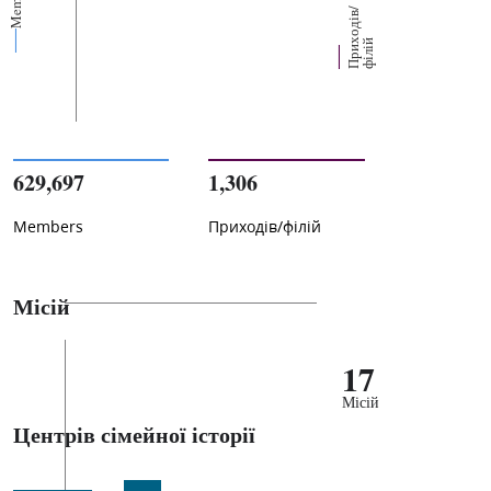
Members
П
р
и
о
д
і
в
/
ф
і
л
і
х
й
629,697
1,306
Members
Приходів/філій
Місій
17
Місій
Центрів сімейної історії