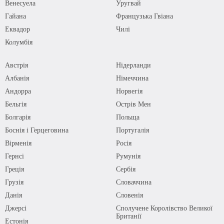
Венесуела
Уругвай
Гайана
Французька Гвіана
Еквадор
Чилі
Колумбія
Австрія
Нідерланди
Албанія
Німеччина
Андорра
Норвегія
Бельгія
Острів Мен
Болгарія
Польща
Боснія і Герцеговина
Португалія
Вірменія
Росія
Гернсі
Румунія
Греція
Сербія
Грузія
Словаччина
Данія
Словенія
Джерсі
Сполучене Королівство Великої
Британії
Естонія