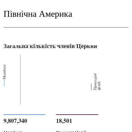
Північна Америка
Загальна кількість членів Церкви
Members
П
р
и
о
д
і
в
/
ф
і
л
і
х
й
9,807,340
18,501