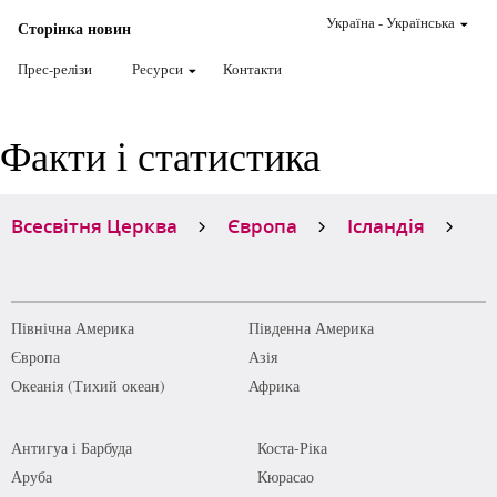
Україна
-
Українська
Сторінка новин
Прес-релізи
Ресурси
Контакти
Факти і статистика
Всесвітня Церква
Європа
Ісландія
Північна Америка
Південна Америка
Європа
Азія
Океанія (Тихий океан)
Африка
Антигуа і Барбуда
Коста-Ріка
Аруба
Кюрасао