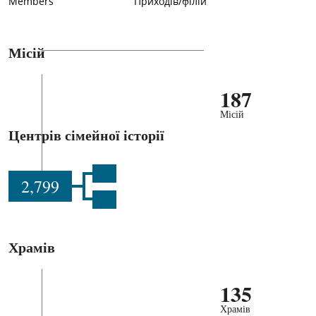
Members
Приходів/філій
Місій
187
Місій
Центрів сімейної історії
2,799
Храмів
135
Храмів