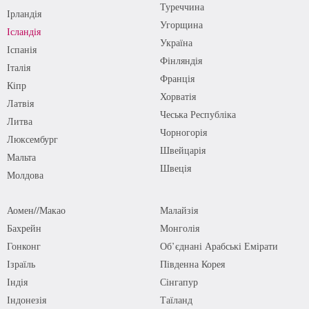
Туреччина
Ірландія
Угорщина
Ісландія
Україна
Іспанія
Фінляндія
Італія
Франція
Кіпр
Хорватія
Латвія
Чеська Республіка
Литва
Чорногорія
Люксембург
Швейцарія
Мальта
Швеція
Молдова
Аомен//Макао
Малайзія
Бахрейн
Монголія
Гонконг
Об’єднані Арабські Емірати
Ізраїль
Південна Корея
Індія
Сінгапур
Індонезія
Таїланд