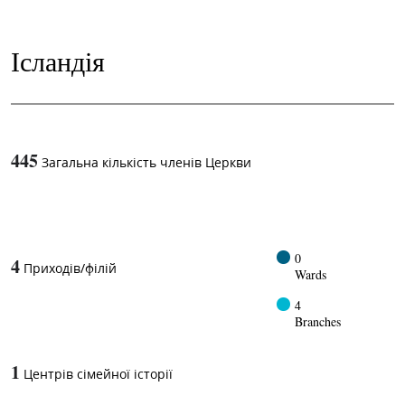
Ісландія
445
Загальна кількість членів Церкви
1
-in-
0
4
Приходів/філій
Wards
4
Branches
1
Центрів сімейної історії