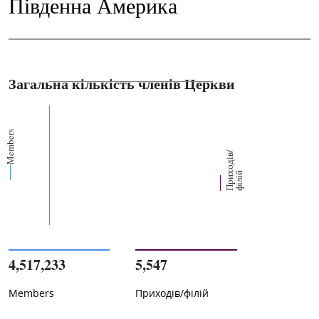
Південна Америка
Загальна кількість членів Церкви
Members
П
р
и
о
д
і
в
/
ф
і
л
і
х
й
4,517,233
5,547
Members
Приходів/філій