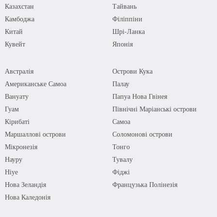
Казахстан
Тайвань
Камбоджа
Філіппіни
Китай
Шрі-Ланка
Кувейт
Японія
Австралія
Острови Кука
Американське Самоа
Палау
Вануату
Папуа Нова Гвінея
Гуам
Північні Маріанські острови
Кірибаті
Самоа
Маршаллові острови
Соломонові острови
Мікронезія
Тонго
Науру
Тувалу
Ніуе
Фіджі
Нова Зеландія
Французька Полінезія
Нова Каледонія