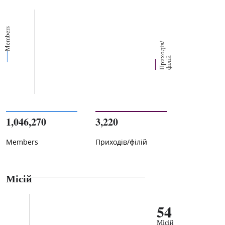
Members
П
р
и
о
д
і
в
/
ф
і
л
і
х
й
1,046,270
3,220
Members
Приходів/філій
Місій
54
Місій