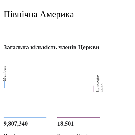
Північна Америка
Загальна кількість членів Церкви
Members
П
р
и
о
д
і
в
/
ф
і
л
і
х
й
9,807,340
18,501