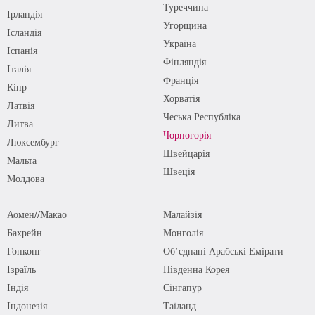
Туреччина
Ірландія
Угорщина
Ісландія
Україна
Іспанія
Фінляндія
Італія
Франція
Кіпр
Хорватія
Латвія
Чеська Республіка
Литва
Чорногорія
Люксембург
Швейцарія
Мальта
Швеція
Молдова
Аомен//Макао
Малайзія
Бахрейн
Монголія
Гонконг
Об’єднані Арабські Емірати
Ізраїль
Південна Корея
Індія
Сінгапур
Індонезія
Таїланд