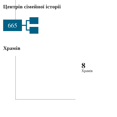
Центрів сімейної історії
665
Храмів
8
Храмів