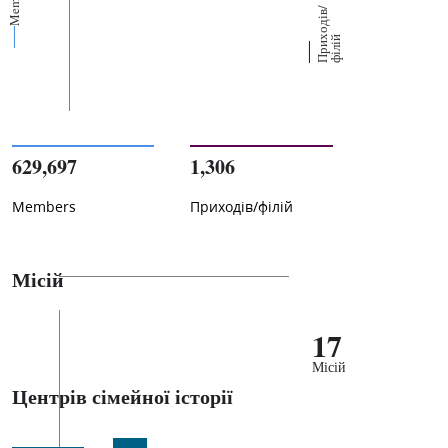
Members
П
р
и
о
д
і
в
/
ф
і
л
і
х
й
629,697
1,306
Members
Приходів/філій
Місій
17
Місій
Центрів сімейної історії