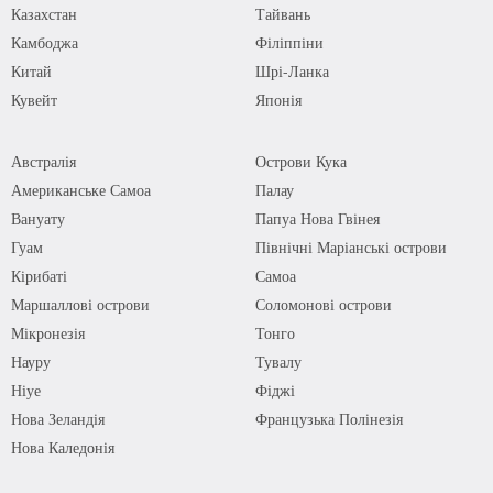
Казахстан
Тайвань
Камбоджа
Філіппіни
Китай
Шрі-Ланка
Кувейт
Японія
Австралія
Острови Кука
Американське Самоа
Палау
Вануату
Папуа Нова Гвінея
Гуам
Північні Маріанські острови
Кірибаті
Самоа
Маршаллові острови
Соломонові острови
Мікронезія
Тонго
Науру
Тувалу
Ніуе
Фіджі
Нова Зеландія
Французька Полінезія
Нова Каледонія