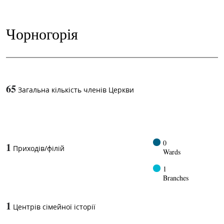
Чорногорія
65
Загальна кількість членів Церкви
1
-in-
0
1
Приходів/філій
Wards
1
Branches
1
Центрів сімейної історії