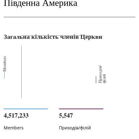
Південна Америка
Загальна кількість членів Церкви
Members
П
р
и
о
д
і
в
/
ф
і
л
і
х
й
4,517,233
5,547
Members
Приходів/філій