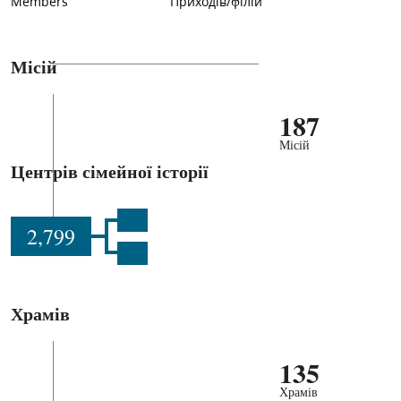
Members
Приходів/філій
Місій
187
Місій
Центрів сімейної історії
2,799
Храмів
135
Храмів