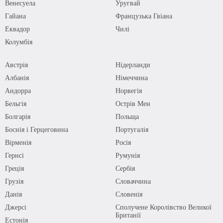
Венесуела
Уругвай
Гайана
Французька Гвіана
Еквадор
Чилі
Колумбія
Австрія
Нідерланди
Албанія
Німеччина
Андорра
Норвегія
Бельгія
Острів Мен
Болгарія
Польща
Боснія і Герцеговина
Португалія
Вірменія
Росія
Гернсі
Румунія
Греція
Сербія
Грузія
Словаччина
Данія
Словенія
Джерсі
Сполучене Королівство Великої
Британії
Естонія