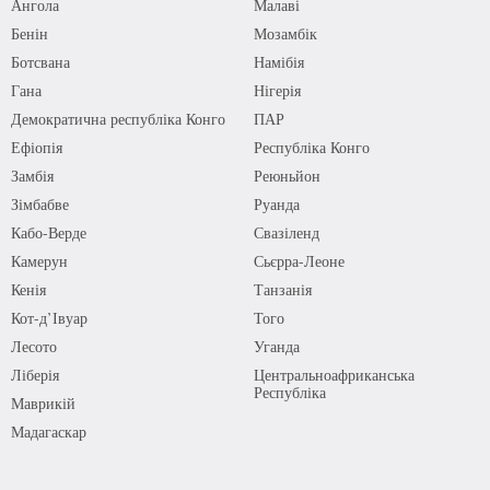
Ангола
Малаві
Бенін
Мозамбік
Ботсвана
Намібія
Гана
Нігерія
Демократична республіка Конго
ПАР
Ефіопія
Республіка Конго
Замбія
Реюньйон
Зімбабве
Руанда
Кабо-Верде
Свазіленд
Камерун
Сьєрра-Леоне
Кенія
Танзанія
Кот-д’Івуар
Того
Лесото
Уганда
Ліберія
Центральноафриканська
Республіка
Маврикій
Мадагаскар