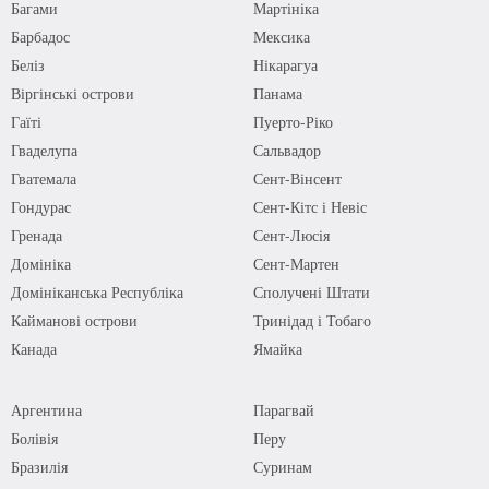
Багами
Мартініка
Барбадос
Мексика
Беліз
Нікарагуа
Віргінські острови
Панама
Гаїті
Пуерто-Ріко
Гваделупа
Сальвадор
Гватемала
Сент-Вінсент
Гондурас
Сент-Кітс і Невіс
Гренада
Сент-Люсія
Домініка
Сент-Мартен
Домініканська Республіка
Сполучені Штати
Кайманові острови
Тринідад і Тобаго
Канада
Ямайка
Аргентина
Парагвай
Болівія
Перу
Бразилія
Суринам