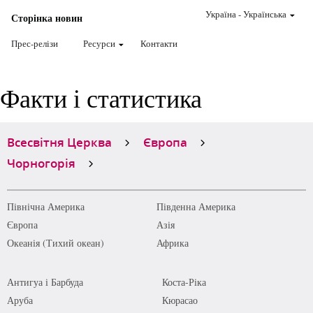
Україна
-
Українська
Сторінка новин
Прес-релізи
Ресурси
Контакти
Факти і статистика
Всесвітня Церква
Європа
Чорногорія
Північна Америка
Південна Америка
Європа
Азія
Океанія (Тихий океан)
Африка
Антигуа і Барбуда
Коста-Ріка
Аруба
Кюрасао