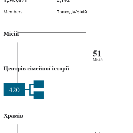
Members
Приходів/філій
Місій
51
Місій
Центрів сімейної історії
420
Храмів