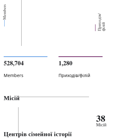
Members
П
р
и
о
д
і
в
/
ф
і
л
і
х
й
528,704
1,280
Members
Приходів/філій
Місій
38
Місій
Центрів сімейної історії