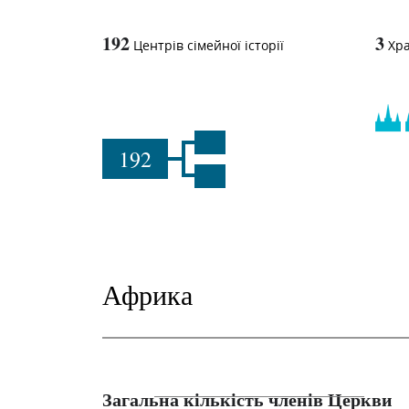
192
3
Центрів сімейної історії
Хр
192
Африка
Загальна кількість членів Церкви