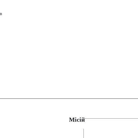
в
Місій