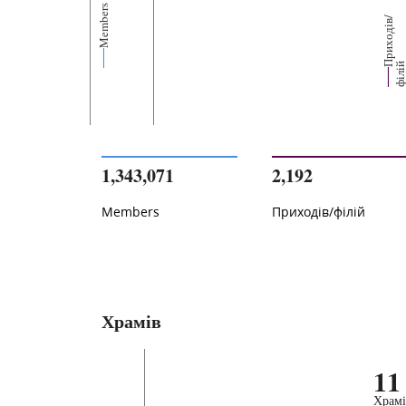
Members
р
и
х
о
д
і
в
/
ф
і
л
і
1,343,071
2,192
Members
Приходів/філій
Храмів
11
Храмі