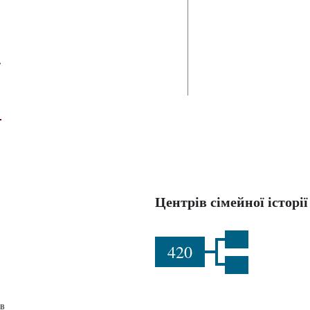
П
й
Центрів сімейної історії
420
в