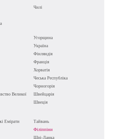
Чилі
а
Угорщина
Україна
Фінляндія
Франція
Хорватія
Чеська Республіка
Чорногорія
вство Великої
Швейцарія
Швеція
кі Емірати
Тайвань
Філіппіни
Шрі-Ланка