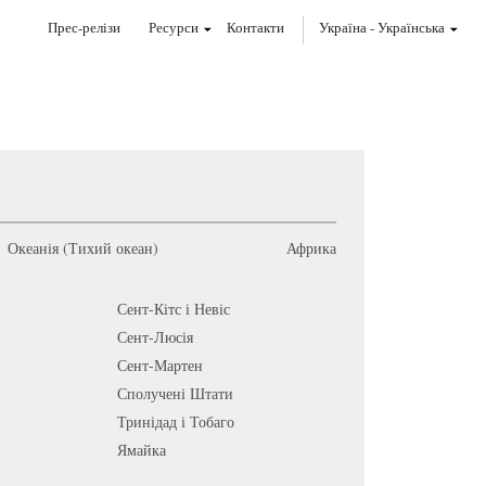
Прес-релізи
Ресурси
Контакти
Україна
-
Українська
Океанія (Тихий океан)
Африка
Сент-Кітс і Невіс
Сент-Люсія
Сент-Мартен
Сполучені Штати
Тринідад і Тобаго
Ямайка