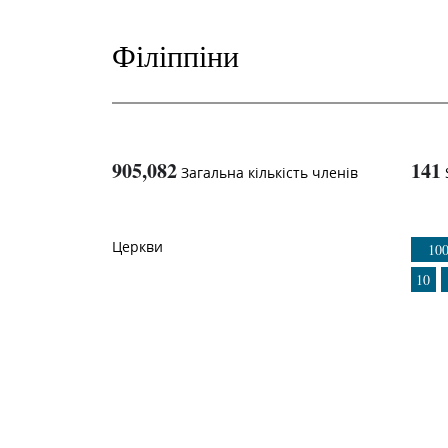
Філіппіни
905,082
141
Загальна кількість членів
1
-in-
Церкви
10
10