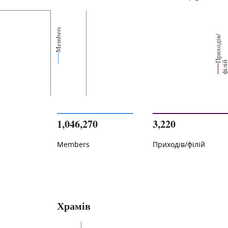
Members
р
и
х
о
д
і
в
/
ф
і
л
і
1,046,270
3,220
Members
Приходів/філій
Храмів