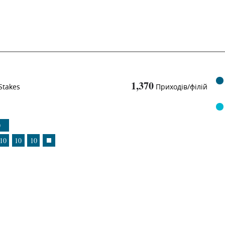
1,370
Stakes
Приходів/філій
0
10
10
10