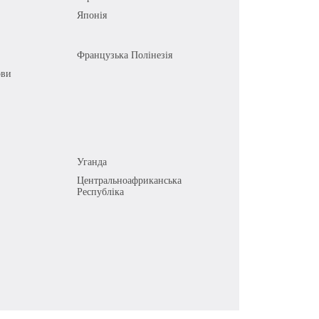
Японія
Французька Полінезія
ови
Уганда
Центральноафриканська
Республіка