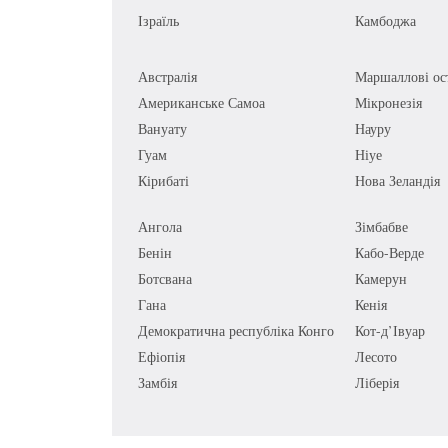
Ізраїль
Камбоджа
Австралія
Маршаллові ос
Американське Самоа
Мікронезія
Вануату
Науру
Гуам
Ніуе
Кірибаті
Нова Зеландія
Ангола
Зімбабве
Бенін
Кабо-Верде
Ботсвана
Камерун
Гана
Кенія
Демократична республіка Конго
Кот-д’Івуар
Ефіопія
Лесото
Замбія
Ліберія