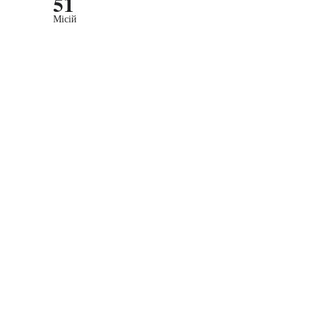
51
Місій