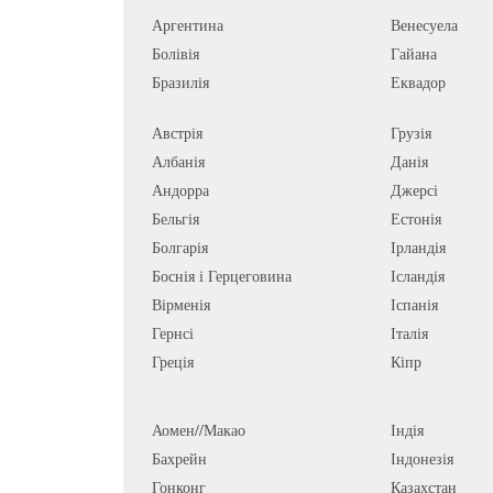
Аргентина
Венесуела
Болівія
Гайана
Бразилія
Еквадор
Австрія
Грузія
Албанія
Данія
Андорра
Джерсі
Бельгія
Естонія
Болгарія
Ірландія
Боснія і Герцеговина
Ісландія
Вірменія
Іспанія
Гернсі
Італія
Греція
Кіпр
Аомен//Макао
Індія
Бахрейн
Індонезія
Гонконг
Казахстан