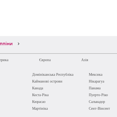
іппіни
ерика
Європа
Азія
Домініканська Республіка
Мексика
Кайманові острови
Нікарагуа
Канада
Панама
Коста-Ріка
Пуерто-Ріко
Кюрасао
Сальвадор
Мартініка
Сент-Вінсент