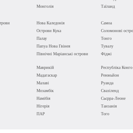
Монголія
Таїланд
трови
Нова Каледонія
Самоа
Острови Кука
Соломонові остр
Палау
Тонго
Папуа Нова Гвінея
Тувалу
Північні Маріанські острови
Фіджі
Маврикій
Республіка Конго
Мадагаскар
Реюньйон
Малаві
Руанда
Мозамбік
Свазіленд
Намібія
Сьєрра-Леоне
Нігерія
Танзанія
ПАР
Того