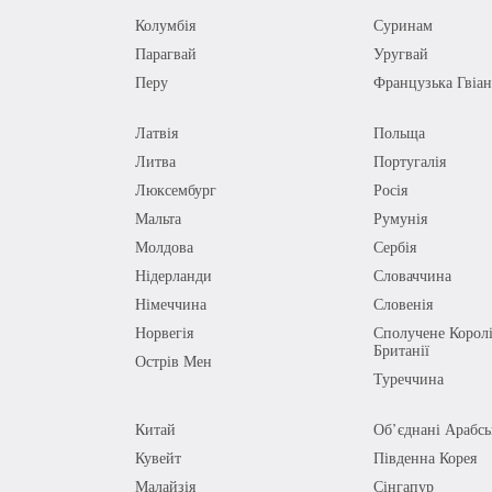
Колумбія
Суринам
Парагвай
Уругвай
Перу
Французька Гвіан
Латвія
Польща
Литва
Португалія
Люксембург
Росія
Мальта
Румунія
Молдова
Сербія
Нідерланди
Словаччина
Німеччина
Словенія
Норвегія
Сполучене Королі
Британії
Острів Мен
Туреччина
Китай
Об’єднані Арабсь
Кувейт
Південна Корея
Малайзія
Сінгапур