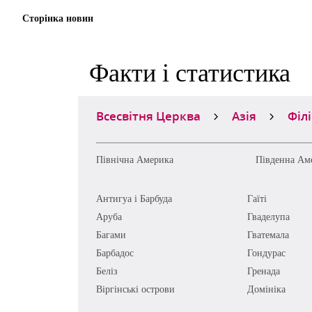
Сторінка новин
Факти і статистика
Всесвітня Церква
Азія
Філ
Північна Америка
Південна Ам
Антигуа і Барбуда
Гаїті
Аруба
Гваделупа
Багами
Гватемала
Барбадос
Гондурас
Беліз
Гренада
Віргінські острови
Домініка