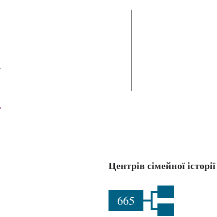
П
й
Центрів сімейної історії
665