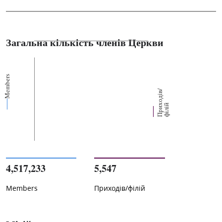
Загальна кількість членів Церкви
Members
П
р
и
о
д
і
в
/
ф
і
л
і
х
й
4,517,233
5,547
Members
Приходів/філій