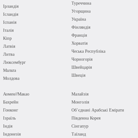
Туреччина
Ірландія
Угорщина
Ісландія
Україна
Іспанія
Фінляндія
Італія
Франція
Кіпр
Хорватія
Латвія
Чеська Республіка
Литва
Чорногорія
Люксембург
Швейцарія
Мальта
Швеція
Молдова
Аомен//Макао
Малайзія
Бахрейн
Монголія
Гонконг
Об’єднані Арабські Емірати
Ізраїль
Південна Корея
Індія
Сінгапур
Індонезія
Таїланд