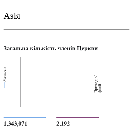
Азія
Загальна кількість членів Церкви
Members
П
р
и
о
д
і
в
/
ф
і
л
і
х
й
1,343,071
2,192