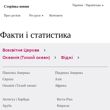
Україна
-
Українська
Сторінка новин
Прес-релізи
Ресурси
Контакти
Факти і статистика
Всесвітня Церква
Океанія (Тихий океан)
Фіджі
Північна Америка
Південна Америка
Європа
Азія
Океанія (Тихий океан)
Африка
Антигуа і Барбуда
Коста-Ріка
Аруба
Кюрасао