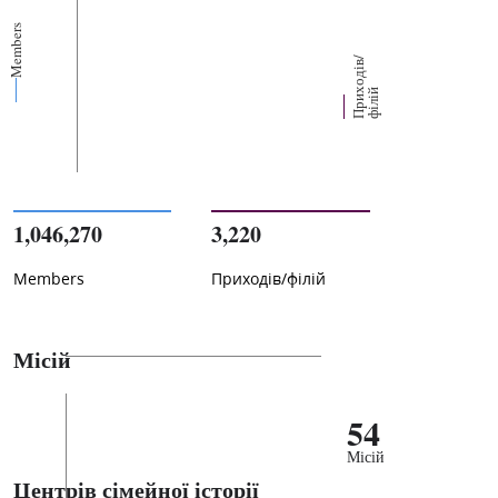
Members
П
р
и
о
д
і
в
/
ф
і
л
і
х
й
1,046,270
3,220
Members
Приходів/філій
Місій
54
Місій
Центрів сімейної історії