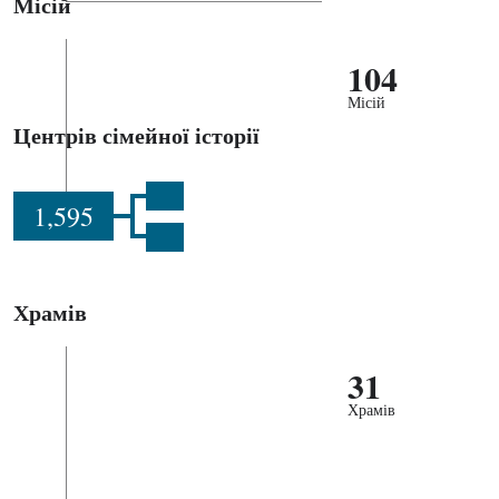
Місій
104
Місій
Центрів сімейної історії
1,595
Храмів
31
Храмів