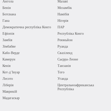
Ангола
Малаві
Бенін
Мозамбік
Ботсвана
Намібія
Гана
Нігерія
Демократична республіка Конго
ПАР
Ефіопія
Республіка Конго
Замбія
Реюньйон
Зімбабве
Руанда
Кабо-Верде
Свазіленд
Камерун
Сьєрра-Леоне
Кенія
Танзанія
Кот-д’Івуар
Того
Лесото
Уганда
Ліберія
Центральноафриканська
Республіка
Маврикій
Мадагаскар