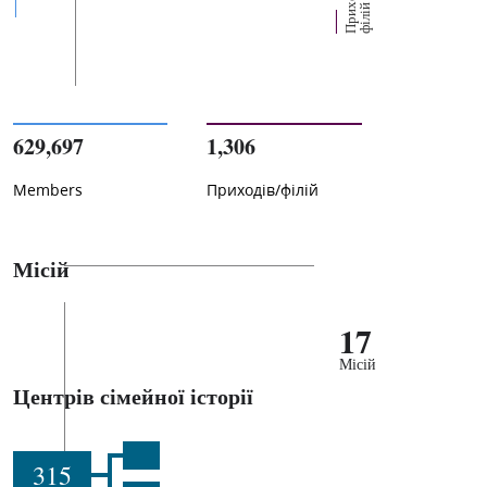
П
р
и
о
д
і
в
/
ф
і
л
і
х
й
629,697
1,306
Members
Приходів/філій
Місій
17
Місій
Центрів сімейної історії
315