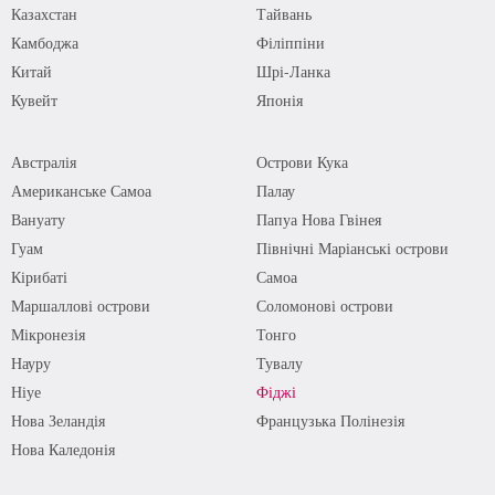
Казахстан
Тайвань
Камбоджа
Філіппіни
Китай
Шрі-Ланка
Кувейт
Японія
Австралія
Острови Кука
Американське Самоа
Палау
Вануату
Папуа Нова Гвінея
Гуам
Північні Маріанські острови
Кірибаті
Самоа
Маршаллові острови
Соломонові острови
Мікронезія
Тонго
Науру
Тувалу
Ніуе
Фіджі
Нова Зеландія
Французька Полінезія
Нова Каледонія