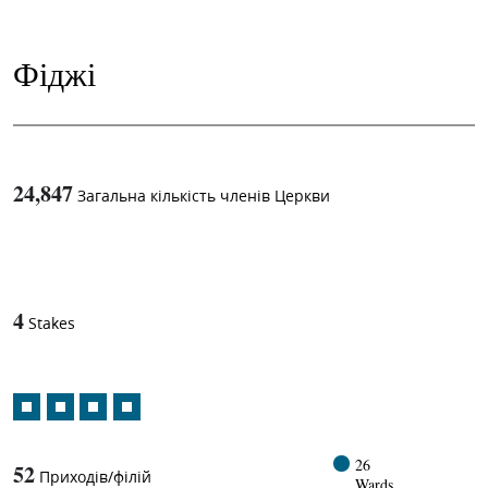
Фіджі
24,847
Загальна кількість членів Церкви
1
-in-
4
Stakes
26
52
Приходів/філій
Wards