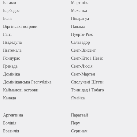
Багами
Мартініка
Барбадос
Мексика
Беліз
Нікарагуа
Віргінські острови
Панама
Гаїті
Пуерто-Ріко
Гваделупа
Сальвадор
Гватемала
Сент-Вінсент
Гондурас
Сент-Кітс і Невіс
Гренада
Сент-Люсія
Домініка
Сент-Мартен
Домініканська Республіка
Сполучені Штати
Кайманові острови
Тринідад і Тобаго
Канада
Ямайка
Аргентина
Парагвай
Болівія
Перу
Бразилія
Суринам