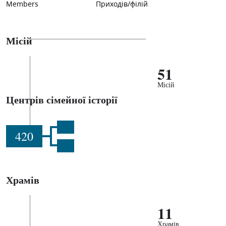
Members
Приходів/філій
Місій
51
Місій
Центрів сімейної історії
420
Храмів
11
Храмів