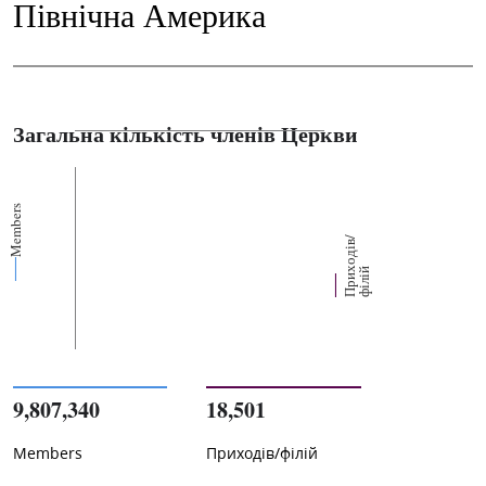
Північна Америка
Загальна кількість членів Церкви
Members
П
р
и
о
д
і
в
/
ф
і
л
і
х
й
9,807,340
18,501
Members
Приходів/філій