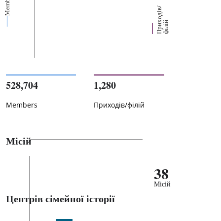
Members
П
р
и
о
д
і
в
/
ф
і
л
і
х
й
528,704
1,280
Members
Приходів/філій
Місій
38
Місій
Центрів сімейної історії