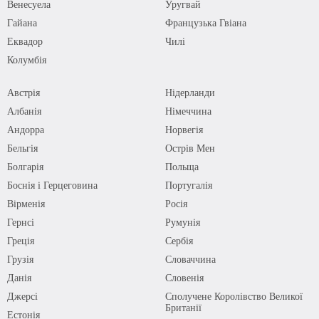
Венесуела
Уругвай
Гайана
Французька Гвіана
Еквадор
Чилі
Колумбія
Австрія
Нідерланди
Албанія
Німеччина
Андорра
Норвегія
Бельгія
Острів Мен
Болгарія
Польща
Боснія і Герцеговина
Португалія
Вірменія
Росія
Гернсі
Румунія
Греція
Сербія
Грузія
Словаччина
Данія
Словенія
Джерсі
Сполучене Королівство Великої
Британії
Естонія