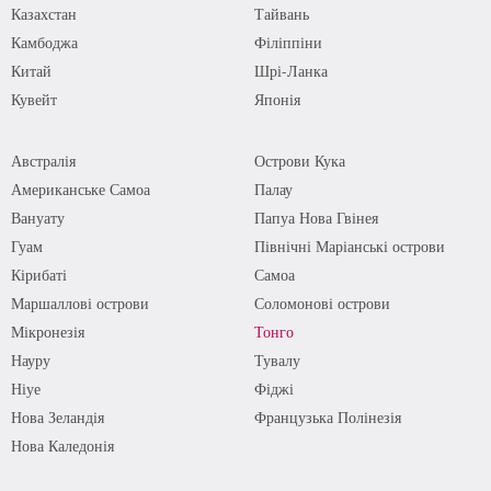
Казахстан
Тайвань
Камбоджа
Філіппіни
Китай
Шрі-Ланка
Кувейт
Японія
Австралія
Острови Кука
Американське Самоа
Палау
Вануату
Папуа Нова Гвінея
Гуам
Північні Маріанські острови
Кірибаті
Самоа
Маршаллові острови
Соломонові острови
Мікронезія
Тонго
Науру
Тувалу
Ніуе
Фіджі
Нова Зеландія
Французька Полінезія
Нова Каледонія