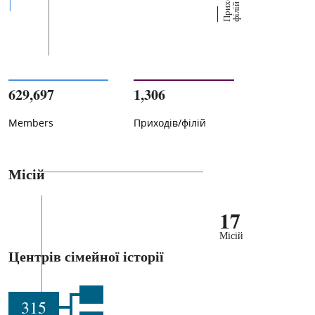
П
р
и
о
д
і
в
/
ф
і
л
і
х
й
629,697
1,306
Members
Приходів/філій
Місій
17
Місій
Центрів сімейної історії
315