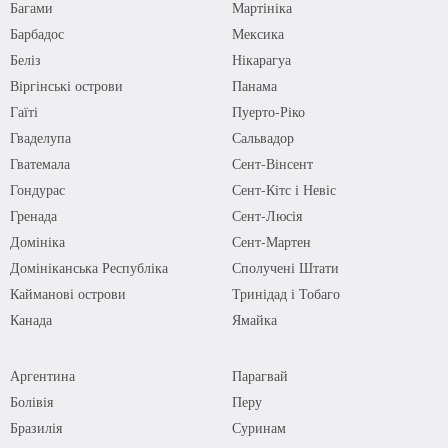
Багами
Мартініка
Барбадос
Мексика
Беліз
Нікарагуа
Віргінські острови
Панама
Гаїті
Пуерто-Ріко
Гваделупа
Сальвадор
Гватемала
Сент-Вінсент
Гондурас
Сент-Кітс і Невіс
Гренада
Сент-Люсія
Домініка
Сент-Мартен
Домініканська Республіка
Сполучені Штати
Кайманові острови
Тринідад і Тобаго
Канада
Ямайка
Аргентина
Парагвай
Болівія
Перу
Бразилія
Суринам