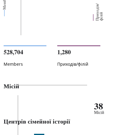
Members
П
р
и
о
д
і
в
/
ф
і
л
і
х
й
528,704
1,280
Members
Приходів/філій
Місій
38
Місій
Центрів сімейної історії