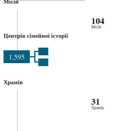
Місій
104
Місій
Центрів сімейної історії
1,595
Храмів
31
Храмів