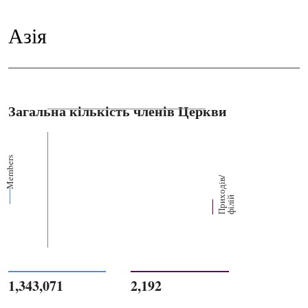
Азія
Загальна кількість членів Церкви
Members
П
р
и
о
д
і
в
/
ф
і
л
і
х
й
1,343,071
2,192