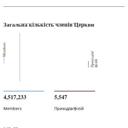
Загальна кількість членів Церкви
Members
П
р
и
о
д
і
в
/
ф
і
л
і
х
й
4,517,233
5,547
Members
Приходів/філій