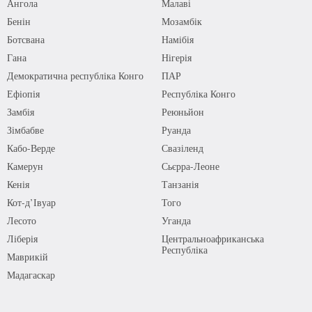
Ангола
Малаві
Бенін
Мозамбік
Ботсвана
Намібія
Гана
Нігерія
Демократична республіка Конго
ПАР
Ефіопія
Республіка Конго
Замбія
Реюньйон
Зімбабве
Руанда
Кабо-Верде
Свазіленд
Камерун
Сьєрра-Леоне
Кенія
Танзанія
Кот-д’Івуар
Того
Лесото
Уганда
Ліберія
Центральноафриканська
Республіка
Маврикій
Мадагаскар