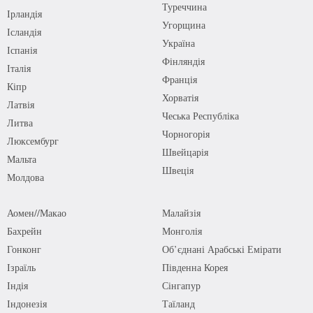
Туреччина
Ірландія
Угорщина
Ісландія
Україна
Іспанія
Фінляндія
Італія
Франція
Кіпр
Хорватія
Латвія
Чеська Республіка
Литва
Чорногорія
Люксембург
Швейцарія
Мальта
Швеція
Молдова
Аомен//Макао
Малайзія
Бахрейн
Монголія
Гонконг
Об’єднані Арабські Емірати
Ізраїль
Південна Корея
Індія
Сінгапур
Індонезія
Таїланд