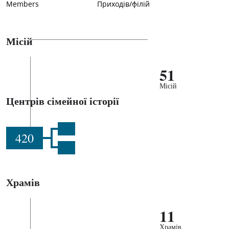
Members
Приходів/філій
Місій
51
Місій
Центрів сімейної історії
420
Храмів
11
Храмів