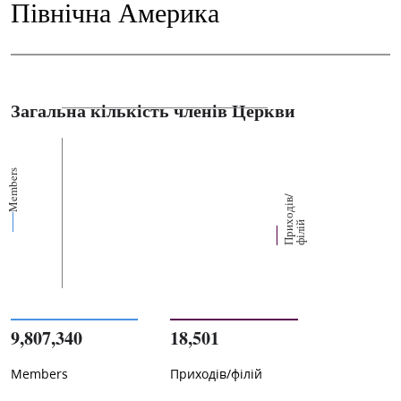
Північна Америка
Загальна кількість членів Церкви
Members
П
р
и
о
д
і
в
/
ф
і
л
і
х
й
9,807,340
18,501
Members
Приходів/філій