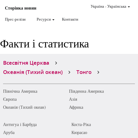
Україна
-
Українська
Сторінка новин
Прес-релізи
Ресурси
Контакти
Факти і статистика
Всесвітня Церква
Океанія (Тихий океан)
Тонго
Північна Америка
Південна Америка
Європа
Азія
Океанія (Тихий океан)
Африка
Антигуа і Барбуда
Коста-Ріка
Аруба
Кюрасао