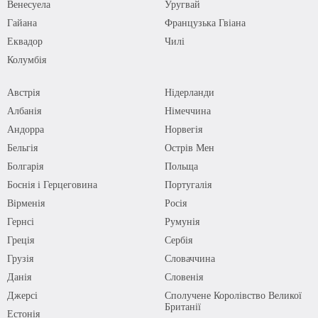
Венесуела
Уругвай
Гайана
Французька Гвіана
Еквадор
Чилі
Колумбія
Австрія
Нідерланди
Албанія
Німеччина
Андорра
Норвегія
Бельгія
Острів Мен
Болгарія
Польща
Боснія і Герцеговина
Португалія
Вірменія
Росія
Гернсі
Румунія
Греція
Сербія
Грузія
Словаччина
Данія
Словенія
Джерсі
Сполучене Королівство Великої
Британії
Естонія