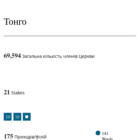
Тонго
69,594
Загальна кількість членів Церкви
1
-in-
21
Stakes
10
10
141
175
Приходів/філій
Wards