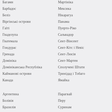
Багами
Мартініка
Барбадос
Мексика
Беліз
Нікарагуа
Віргінські острови
Панама
Гаїті
Пуерто-Ріко
Гваделупа
Сальвадор
Гватемала
Сент-Вінсент
Гондурас
Сент-Кітс і Невіс
Гренада
Сент-Люсія
Домініка
Сент-Мартен
Домініканська Республіка
Сполучені Штати
Кайманові острови
Тринідад і Тобаго
Канада
Ямайка
Аргентина
Парагвай
Болівія
Перу
Бразилія
Суринам