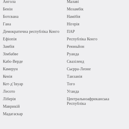
Ангола
Малаві
Бенін
Мозамбік
Ботсвана
Намібія
Гана
Нігерія
Демократична республіка Конго
ПАР
Ефіопія
Республіка Конго
Замбія
Реюньйон
Зімбабве
Руанда
Кабо-Верде
Свазіленд
Камерун
Сьєрра-Леоне
Кенія
Танзанія
Кот-д’Івуар
Того
Лесото
Уганда
Ліберія
Центральноафриканська
Республіка
Маврикій
Мадагаскар