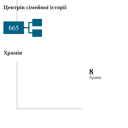
Центрів сімейної історії
665
Храмів
8
Храмів