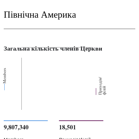
Північна Америка
Загальна кількість членів Церкви
Members
П
р
и
о
д
і
в
/
ф
і
л
і
х
й
9,807,340
18,501