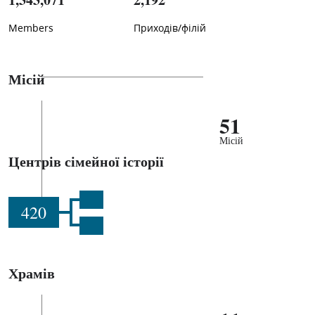
Members
Приходів/філій
Місій
51
Місій
Центрів сімейної історії
420
Храмів