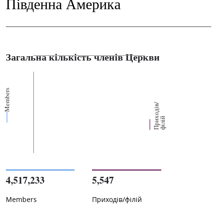
Південна Америка
Загальна кількість членів Церкви
Members
П
р
и
о
д
і
в
/
ф
і
л
і
х
й
4,517,233
5,547
Members
Приходів/філій