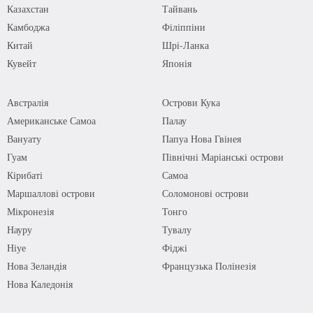
Казахстан
Тайвань
Камбоджа
Філіппіни
Китай
Шрі-Ланка
Кувейт
Японія
Австралія
Острови Кука
Американське Самоа
Палау
Вануату
Папуа Нова Гвінея
Гуам
Північні Маріанські острови
Кірибаті
Самоа
Маршаллові острови
Соломонові острови
Мікронезія
Тонго
Науру
Тувалу
Ніуе
Фіджі
Нова Зеландія
Французька Полінезія
Нова Каледонія