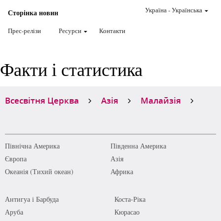
Україна
-
Українська
Сторінка новин
Прес-релізи
Ресурси
Контакти
Факти і статистика
Всесвітня Церква
Азія
Малайзія
Північна Америка
Південна Америка
Європа
Азія
Океанія (Тихий океан)
Африка
Антигуа і Барбуда
Коста-Ріка
Аруба
Кюрасао