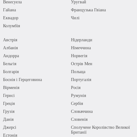
Венесуела
Уругвай
Гайана
Французька Гвіана
Еквадор
Чилі
Колумбія
Австрія
Нідерланди
Албанія
Німеччина
Андорра
Норвегія
Бельгія
Острів Мен
Болгарія
Польща
Боснія і Герцеговина
Португалія
Вірменія
Росія
Гернсі
Румунія
Греція
Сербія
Грузія
Словаччина
Данія
Словенія
Джерсі
Сполучене Королівство Великої
Британії
Естонія