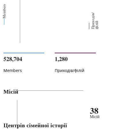
Members
П
р
и
о
д
і
в
/
ф
і
л
і
х
й
528,704
1,280
Members
Приходів/філій
Місій
38
Місій
Центрів сімейної історії