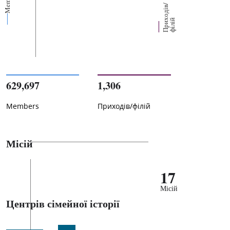
Members
П
р
и
о
д
і
в
/
ф
і
л
і
х
й
629,697
1,306
Members
Приходів/філій
Місій
17
Місій
Центрів сімейної історії