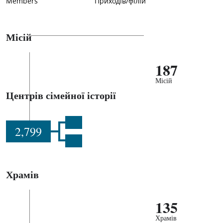
Members
Приходів/філій
Місій
187
Місій
Центрів сімейної історії
2,799
Храмів
135
Храмів