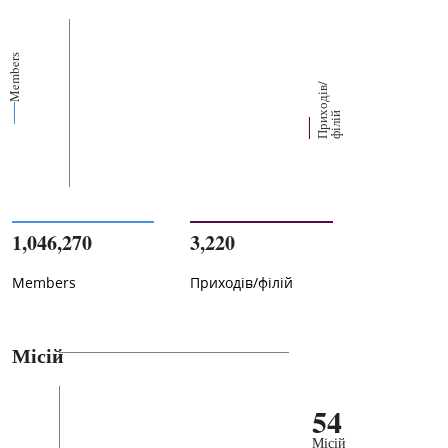
Members
П
р
и
о
д
і
в
/
ф
і
л
і
х
й
1,046,270
3,220
Members
Приходів/філій
Місій
54
Місій