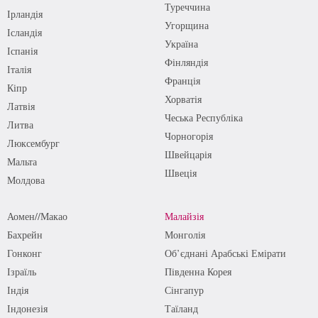
Туреччина
Ірландія
Угорщина
Ісландія
Україна
Іспанія
Фінляндія
Італія
Франція
Кіпр
Хорватія
Латвія
Чеська Республіка
Литва
Чорногорія
Люксембург
Швейцарія
Мальта
Швеція
Молдова
Аомен//Макао
Малайзія
Бахрейн
Монголія
Гонконг
Об’єднані Арабські Емірати
Ізраїль
Південна Корея
Індія
Сінгапур
Індонезія
Таїланд