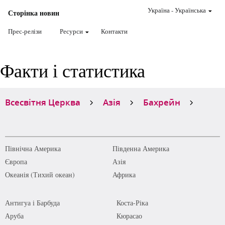
Україна
-
Українська
Сторінка новин
Прес-релізи
Ресурси
Контакти
Факти і статистика
Всесвітня Церква
Азія
Бахрейн
Північна Америка
Південна Америка
Європа
Азія
Океанія (Тихий океан)
Африка
Антигуа і Барбуда
Коста-Ріка
Аруба
Кюрасао