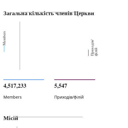
Загальна кількість членів Церкви
Members
П
р
и
о
д
і
в
/
ф
і
л
і
х
й
4,517,233
5,547
Members
Приходів/філій
Місій