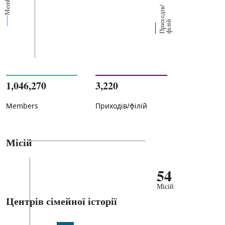
Members
П
р
и
о
д
і
в
/
ф
і
л
і
х
й
1,046,270
3,220
Members
Приходів/філій
Місій
54
Місій
Центрів сімейної історії