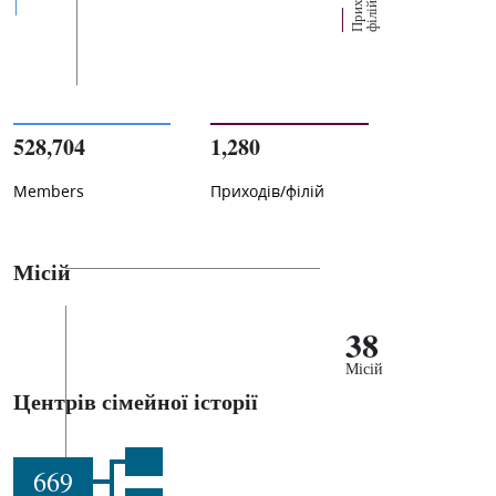
х
й
528,704
1,280
Members
Приходів/філій
Місій
38
Місій
Центрів сімейної історії
669