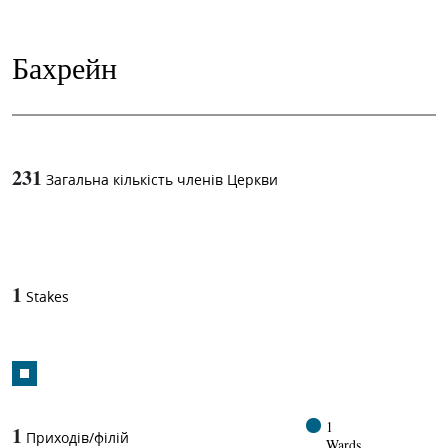
Бахрейн
231
Загальна кількість членів Церкви
1
-in-
1
Stakes
1
1
Приходів/філій
Wards