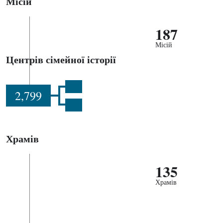
Місій
187
Місій
Центрів сімейної історії
2,799
Храмів
135
Храмів