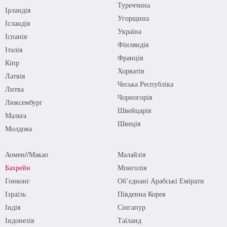
Туреччина
Ірландія
Угорщина
Ісландія
Україна
Іспанія
Фінляндія
Італія
Франція
Кіпр
Хорватія
Латвія
Чеська Республіка
Литва
Чорногорія
Люксембург
Швейцарія
Мальта
Швеція
Молдова
Аомен//Макао
Малайзія
Бахрейн
Монголія
Гонконг
Об’єднані Арабські Емірати
Ізраїль
Південна Корея
Індія
Сінгапур
Індонезія
Таїланд