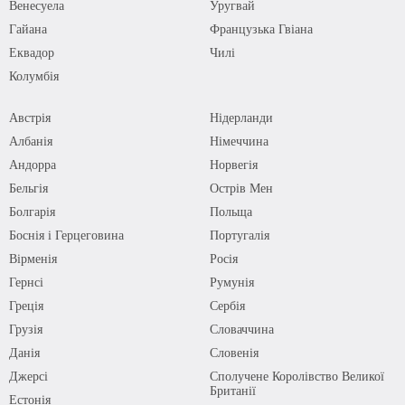
Венесуела
Уругвай
Гайана
Французька Гвіана
Еквадор
Чилі
Колумбія
Австрія
Нідерланди
Албанія
Німеччина
Андорра
Норвегія
Бельгія
Острів Мен
Болгарія
Польща
Боснія і Герцеговина
Португалія
Вірменія
Росія
Гернсі
Румунія
Греція
Сербія
Грузія
Словаччина
Данія
Словенія
Джерсі
Сполучене Королівство Великої
Британії
Естонія