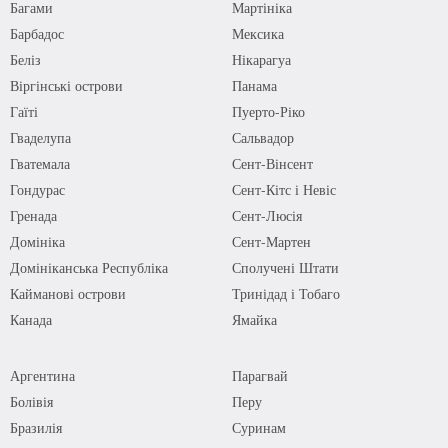
Багами
Мартініка
Барбадос
Мексика
Беліз
Нікарагуа
Віргінські острови
Панама
Гаїті
Пуерто-Ріко
Гваделупа
Сальвадор
Гватемала
Сент-Вінсент
Гондурас
Сент-Кітс і Невіс
Гренада
Сент-Люсія
Домініка
Сент-Мартен
Домініканська Республіка
Сполучені Штати
Кайманові острови
Тринідад і Тобаго
Канада
Ямайка
Аргентина
Парагвай
Болівія
Перу
Бразилія
Суринам