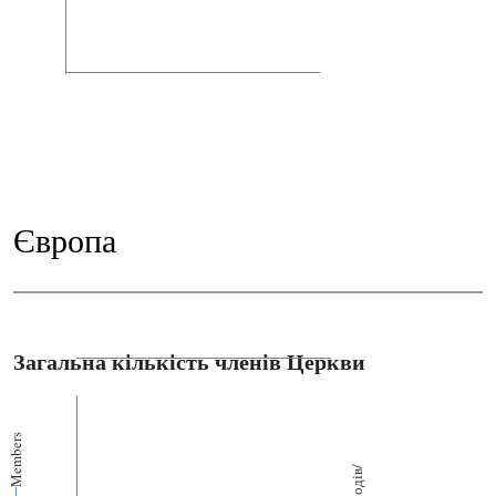
Європа
Загальна кількість членів Церкви
Members
П
р
и
о
д
і
в
/
ф
і
л
і