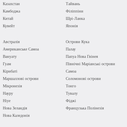
Казахстан
Тайвань
Камбоджа
Філіппіни
Китай
Шрі-Ланка
Кувейт
Японія
Австралія
Острови Кука
Американське Самоа
Палау
Вануату
Папуа Нова Гвінея
Гуам
Північні Маріанські острови
Кірибаті
Самоа
Маршаллові острови
Соломонові острови
Мікронезія
Тонго
Науру
Тувалу
Ніуе
Фіджі
Нова Зеландія
Французька Полінезія
Нова Каледонія