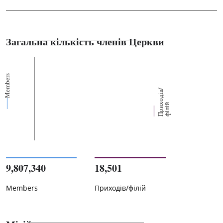
Загальна кількість членів Церкви
Members
П
р
и
о
д
і
в
/
ф
і
л
і
х
й
9,807,340
18,501
Members
Приходів/філій