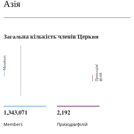
Азія
Загальна кількість членів Церкви
Members
П
р
и
о
д
і
в
/
ф
і
л
і
х
й
1,343,071
2,192
Members
Приходів/філій