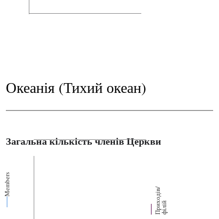
Океанія (Тихий океан)
Загальна кількість членів Церкви
Members
П
р
и
о
д
і
в
/
ф
і
л
і
х
й