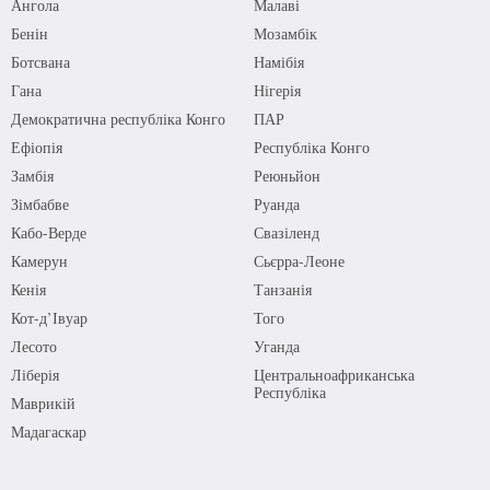
Ангола
Малаві
Бенін
Мозамбік
Ботсвана
Намібія
Гана
Нігерія
Демократична республіка Конго
ПАР
Ефіопія
Республіка Конго
Замбія
Реюньйон
Зімбабве
Руанда
Кабо-Верде
Свазіленд
Камерун
Сьєрра-Леоне
Кенія
Танзанія
Кот-д’Івуар
Того
Лесото
Уганда
Ліберія
Центральноафриканська
Республіка
Маврикій
Мадагаскар